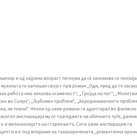
шехир и од најрана возраст почнува да се занимава со поезија
 музиката го напишал својот прв роман „Оди, пред да те засак
оваа работа има некаква осаменост“, „Тројца на пат“, „Молитв
„Есен во Солун“, „Љубовен проблем“, „Аеродинамичките пробле
ака, не плачи“. Некои од овие романи ги адаптирал во филмско
исател инспирација му се трагедиите на обичните луѓе, диле
 и меланхолијата на стареењето. Сите овие инспирации ги
нцепти и е под влијание на таканаречената „романтична ирони