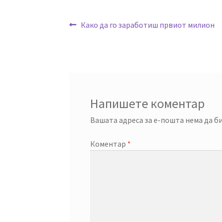
Навигација
Previous
Како да го заработиш првиот милион
post:
на
напис
Напишете коментар
Вашата адреса за е-пошта нема да би
Коментар
*