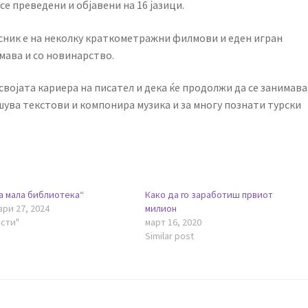
е преведени и објавени на 16 јазици.
ник е на неколку краткометражни филмови и еден игран
мава и со новинарство.
 својата кариера на писател и дека ќе продолжи да се занимава
пишува текстови и компонира музика и за многу познати турски
а мала библиотека“
Како да го заработиш првиот
ри 27, 2024
милион
ости"
март 16, 2020
Similar post