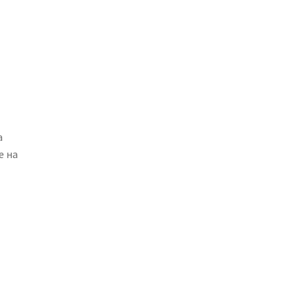
а
е на