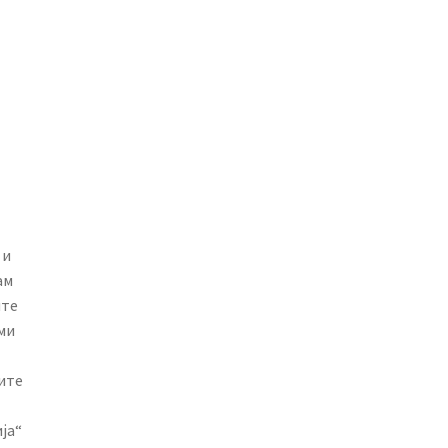
 и
ам
ите
ми
мите
ја“