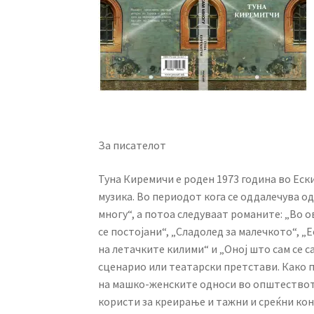
За писателот
Туна Киремичи е роден 1973 година во Ески
музика. Во периодот кога се оддалечува од
многу“, а потоа следуваат романите: „Во 
се постојани“, „Сладолед за малечкото“, 
на летачките килими“ и „Оној што сам се с
сценарио или театарски претстави. Како п
на машко-женските односи во општеството
користи за креирање и тажни и среќни ко