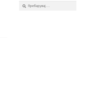
Пребарувај
за: