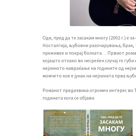
Оди, пред да те засакам многу (2002 г.) е 
Носталгија, љубовни разочарувања, брак, 
преживее и покрај болката… Првиот роман
којашто откако во несреќен случај го губи 
нејзиното навраќање на годините од нејз
момчето кое е јунак на нејзината прва љу
Романот предизвика огромен интерес во Т
годината кога се објави.