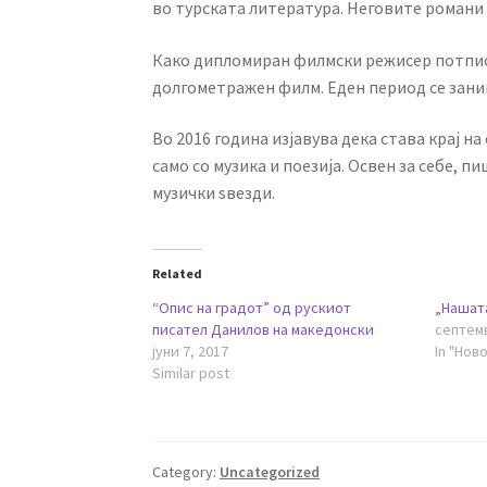
во турската литература. Неговите романи с
Како дипломиран филмски режисер потпис
долгометражен филм. Еден период се зани
Во 2016 година изјавува дека става крај на
само со музика и поезија. Освен за себе, 
музички ѕвезди.
Related
“Опис на градот” од рускиот
„Нашат
писател Данилов на македонски
септемв
јуни 7, 2017
In "Нов
Similar post
Category:
Uncategorized