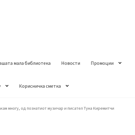
ашата мала библиотека
Новости
Промоции
y
Корисничка сметка
акам многу, од познатиот музичар и писател Туна Киремитчи