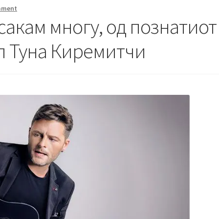
mment
асакам многу, од познатиот
л Туна Киремитчи