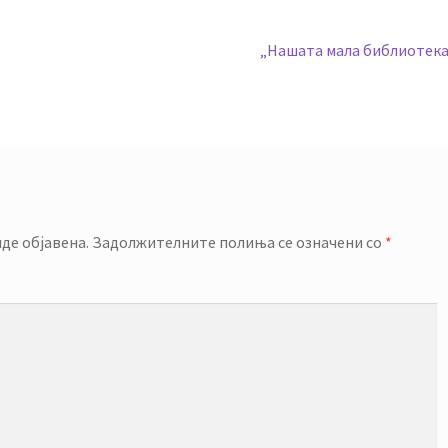
Next
„Нашата мала библиотека
post:
де објавена.
Задолжителните полиња се означени со
*