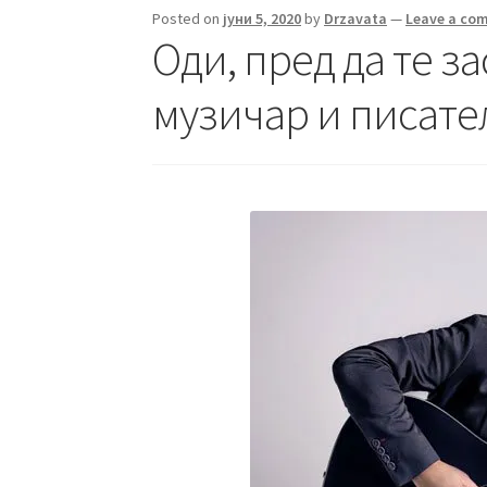
Posted on
јуни 5, 2020
by
Drzavata
—
Leave a co
Оди, пред да те з
музичар и писате