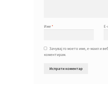
Име
*
Е
Зачувај го моето име, е-маил и ве
коментирам.