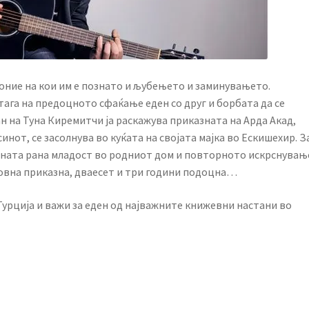
за оние на кои им е познато и љубењето и заминувањето.
тага на предоцното сфаќање еден со друг и борбата да се
 на Туна Киремитчи ја раскажува приказната на Арда Акад,
синот, се засолнува во куќата на својата мајка во Ескишехир. З
ината рана младост во родниот дом и повторното искрснувањ
бовна приказна, дваесет и три години подоцна…
урција и важи за еден од најважните книжевни настани во