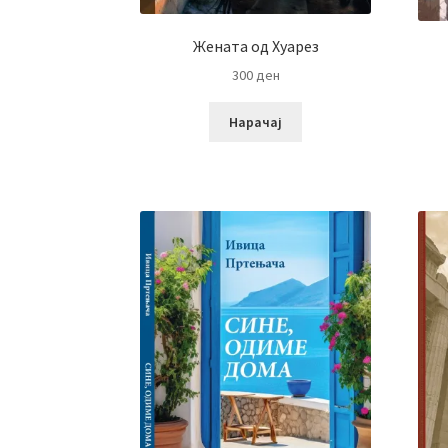
Жената од Хуарез
300
ден
Нарачај