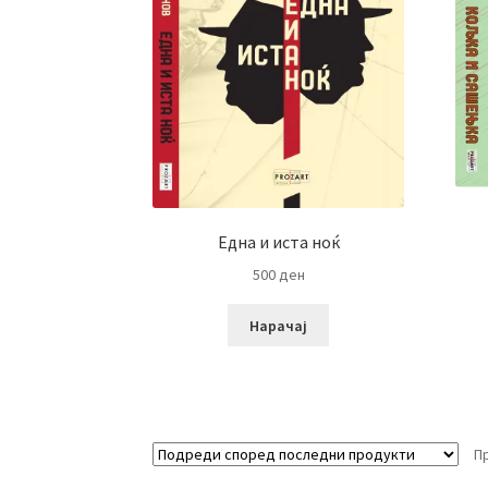
Една и иста ноќ
500
ден
Нарачај
П