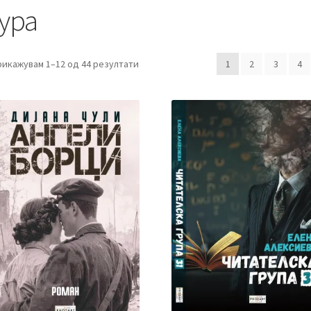
ура
рикажувам 1–12 од 44 резултати
1
2
3
4