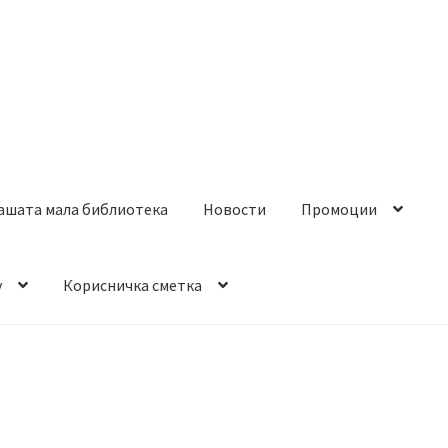
ашата мала библиотека
Новости
Промоции
y
Корисничка сметка