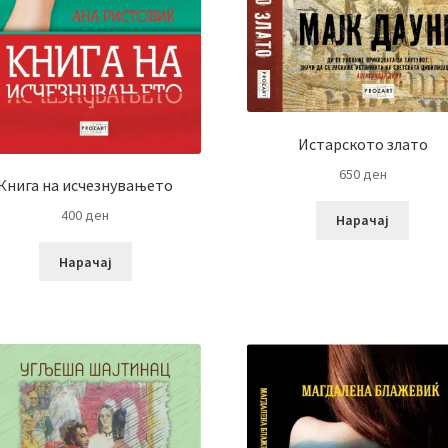
Истарското злато
650
ден
Книга на исчезнувањето
400
ден
Нарачај
Нарачај