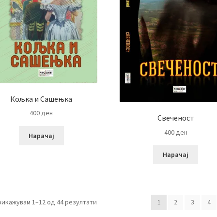
Кољка и Сашењка
400
ден
Свеченост
400
ден
Нарачај
Нарачај
рикажувам 1–12 од 44 резултати
1
2
3
4