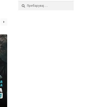
Пребарувај
за: