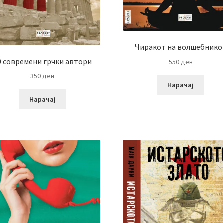
Чиракот на волшебнико
0 современи грчки автори
550
ден
350
ден
Нарачај
Нарачај