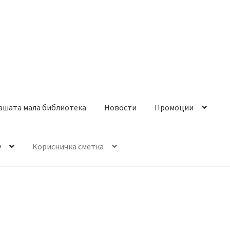
ашата мала библиотека
Новости
Промоции
y
Корисничка сметка