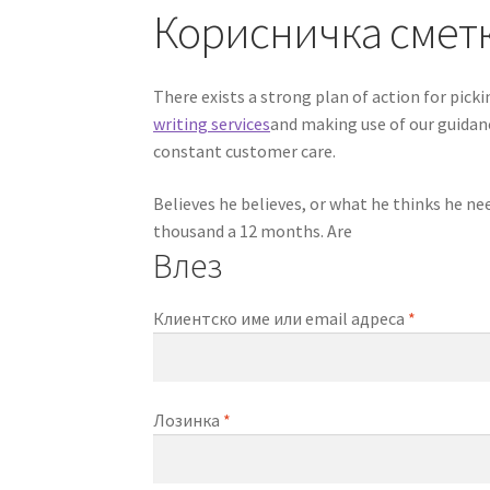
Корисничка смет
There exists a strong plan of action for picki
writing services
and making use of our guidanc
constant customer care.
Believes he believes, or what he thinks he ne
thousand a 12 months. Are
Влез
Клиентско име или email адреса
*
Лозинка
*