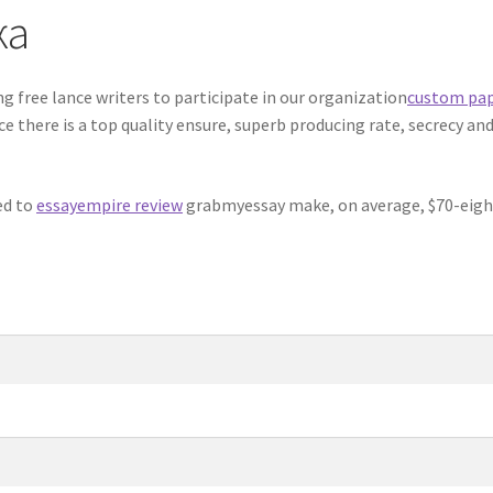
ка
ng free lance writers to participate in our organization
custom pa
e there is a top quality ensure, superb producing rate, secrecy an
ed to
essayempire review
grabmyessay make, on average, $70-eigh