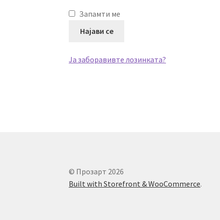
Запамти ме
Најави се
Ја заборавивте лозинката?
© Прозарт 2026
Built with Storefront & WooCommerce
.