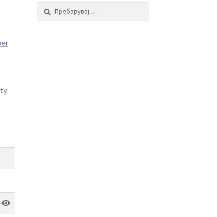
Пребарувај
за:
per
d
ty