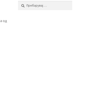
Пребарувај
за:
а од