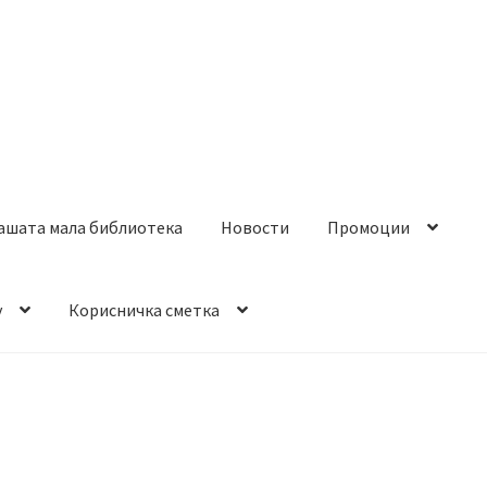
ашата мала библиотека
Новости
Промоции
y
Корисничка сметка