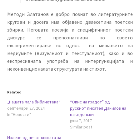
Методи Златанов е добро познат во литературните
кругови и досега има објавено дваесетина поетски
збирки. Неговата поезија и специфичниот поетски
дискурс се препознатливи по своето
експериментирање во однос на мешањето на
медиумите (визуелниот и текстуалниот), како и во
експресивната употреба на интерпункцијата и
неконвенционалата структурата на стихот.
Related
„Нашата мала библиотека“
“Опис на градот” од
септември 27, 2024
рускиот писател Данилов на
In "Новости"
македонски
јуни 7, 2017
Similar post
Излезе од печат книгата за