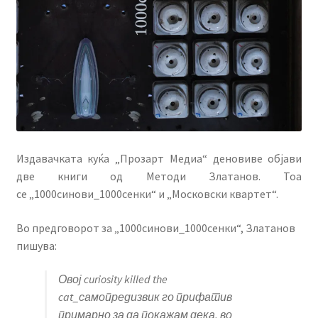
Издавачката куќа „Прозарт Медиа“ деновиве објави
две книги од Методи Златанов. Тоа
се „1000синови_1000сенки“ и „Московски квартет“.
Во предговорот за „1000синови_1000сенки“, Златанов
пишува:
Овој curiosity killed the
cat_самопредизвик го прифатив
примарно за да покажам дека, во