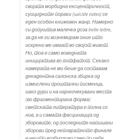
својата морбидна ексцентричност,
суицидните пораки (suicide notes) се
еден особен книжевен жанр. Намерно
си допуштив малечка доза belle lettre,
за да не ги вознемирам оние што
искрено ме имаат во својот живот.
Но, тоа е само воведната
иницијатива во потфатот. Секако
намерата не ми беше да составам
декадентна салонска збирка од
измислени проштални писменца,
иако дури и на најнеочекувани места
(во фрагментирана форма)
светската литература е полна со
нив, а и самата фасцинација од
зборовите, од последните напишани
зборови пред неповратното финале
е нешто возбудливо само по себе.