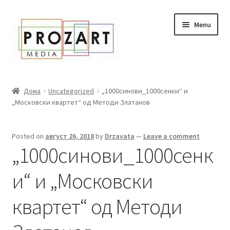
Оди
Skip
Menu
кон
to
навигација
content
Дома
Дома
Uncategorized
„1000синови_1000сенки“ и
„Московски квартет“ од Методи Златанов
За нас
Expand
Сите книги
Posted on
август 26, 2018
by
Drzavata
—
Leave a comment
child
„1000синови_1000сенк
menu
Нашата мала библиотека
и“ и „Московски
Новости
квартет“ од Методи
Expand
Промоции
child