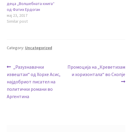
деца „Волшебната книга“
од Фатих Ердоган
мај 23, 2017
Similar post
Category:
Uncategorized
Навигација
Previous
Next
„Разузнавачки
Промоција на „Креветизам
post:
post:
извештаи“ од Хорхе Асис,
и хоризонтала“ во Скопје
на
најдобриот писател на
напис
политички романи во
Аргентина