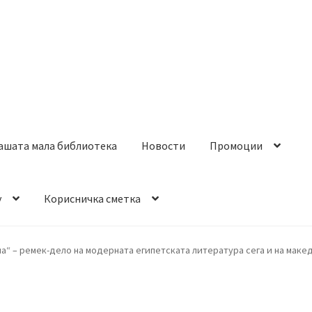
ашата мала библиотека
Новости
Промоции
y
Корисничка сметка
а“ – ремек-дело на модерната египетската литература сега и на макед