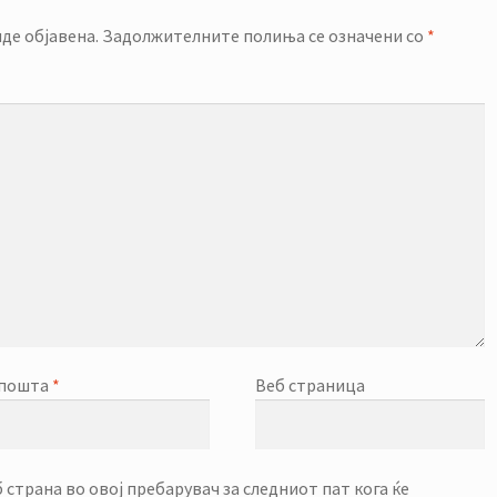
де објавена.
Задолжителните полиња се означени со
*
-пошта
*
Веб страница
б страна во овој пребарувач за следниот пат кога ќе