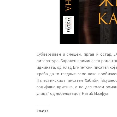
Субверзивен и смешен, пргав и остар, 
литература. Барокен криминален роман чи
иднината, од млад Египетски писател кој
треба да го гледаме само како вообичае
Палестинскиот писател Хабиби. Всушно
социјална критика, а во дел голем рома
улица“ од нобеловецот Нагиб Махфуз.
Related