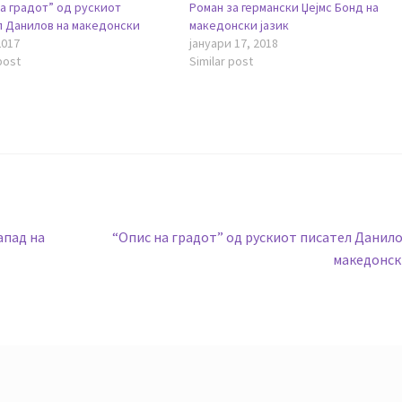
а градот” од рускиот
Роман за германски Џејмс Бонд на
л Данилов на македонски
македонски јазик
2017
јануари 17, 2018
post
Similar post
Next
апад на
“Опис на градот” од рускиот писател Данило
post:
македонск