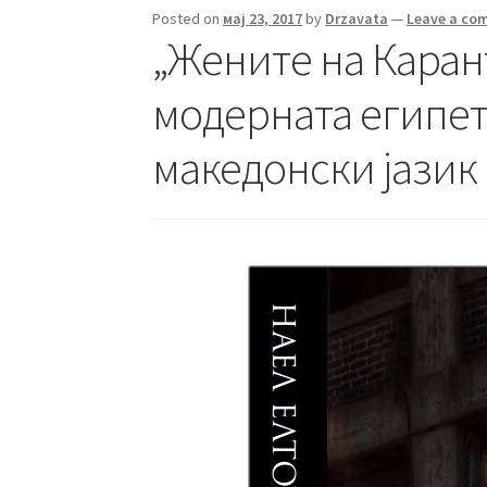
Posted on
мај 23, 2017
by
Drzavata
—
Leave a co
„Жените на Каран
модерната египетс
македонски јазик