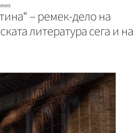
mment
тина“ – ремек-дело на
ката литература сега и н