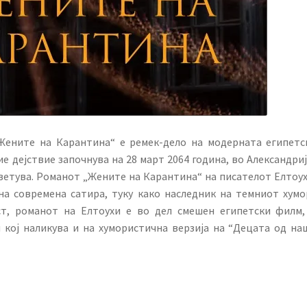
„Жените на Карантина“ е ремек-дело на модерната египетс
е дејствие започнува на 28 март 2064 година, во Александриј
 ветува. Романот „Жените на Карантина“ на писателот Елтоух
на современа сатира, туку како наследник на темниот хумо
ст, романот на Елтоухи е во дел смешен египетски филм,
н кој наликува и на хумористична верзија на “Децата од на