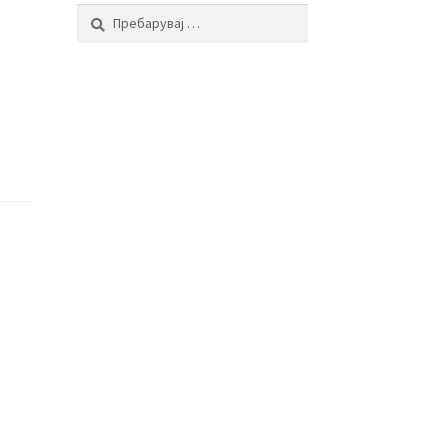
Пребарувај
за:
а