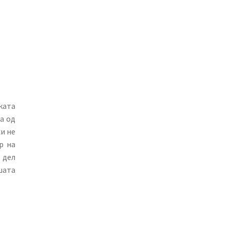
ката
а од
и не
р на
 дел
шата