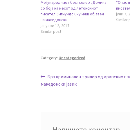
Меѓународниот бестселер „Домина
“Опис н
со боја на месо“ од летонскиот
писате
писател Зигмундс Скујинш објавен
јуни 7, 
на македонски
Similar 
јануари 12, 2017
Similar post
Category:
Uncategorized
Навигација
Previous
Брз криминален трилер од арапскиот з
post:
македонски јазик
на
напис
Напишете коментар