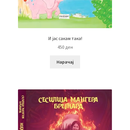
И јас сакам така!
450
ден
Нарачај