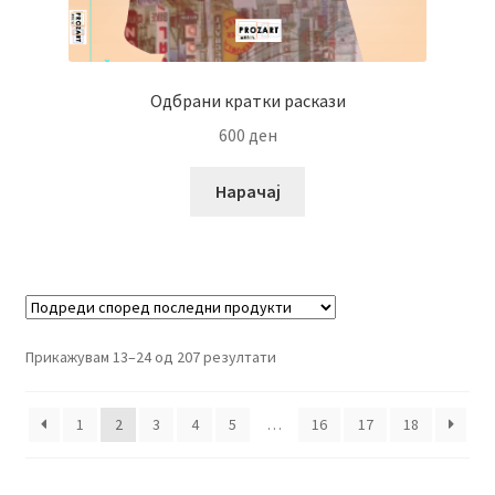
Одбрани кратки раскази
600
ден
Нарачај
Прикажувам 13–24 од 207 резултати
1
2
3
4
5
…
16
17
18