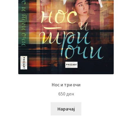
Нос и три очи
650
ден
Нарачај