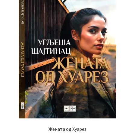
Жената од Хуарез