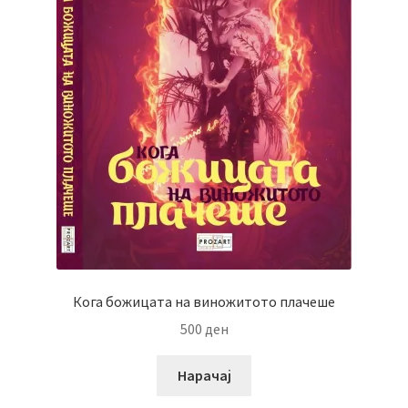
Кога божицата на виножитото плачеше
500
ден
Нарачај