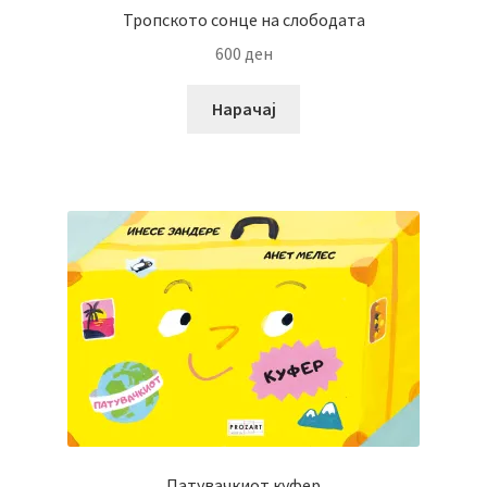
Тропското сонце на слободата
600
ден
Нарачај
Патувачкиот куфер