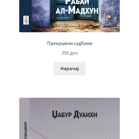
Прекршени судбини
350
ден
Нарачај