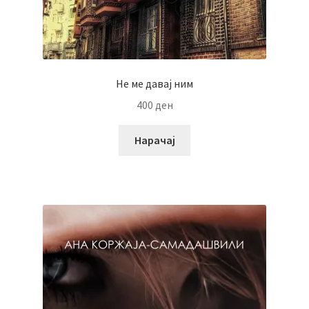
Не ме давај ним
400
ден
Нарачај