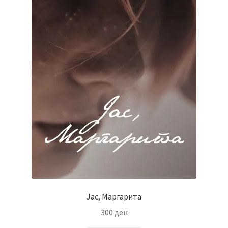
Јас, Маргарита
300
ден