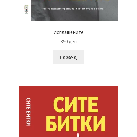
Исплашените
350
ден
Нарачај