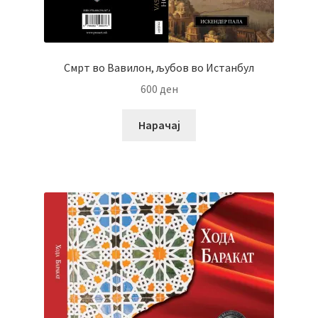
Смрт во Вавилон, љубов во Истанбул
600
ден
Нарачај