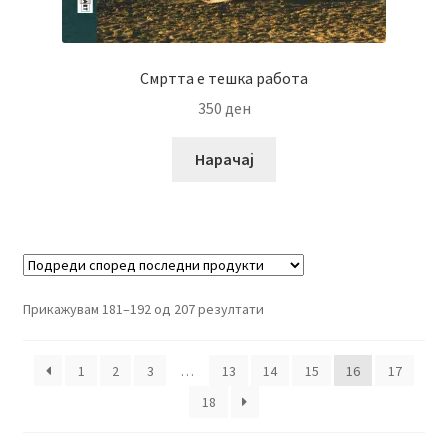
Смртта е тешка работа
350
ден
Нарачај
Прикажувам 181–192 од 207 резултати
1
2
3
…
13
14
15
16
17
18