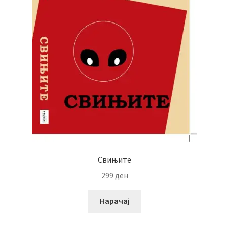
Свињите
299
ден
Нарачај