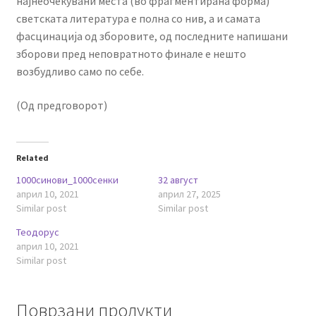
најнеочекувани места (во фрагментирана форма)
светската литература е полна со нив, а и самата
фасцинација од зборовите, од последните напишани
зборови пред неповратното финале е нешто
возбудливо само по себе.
(Од предговорот)
Related
1000синови_1000сенки
32 август
април 10, 2021
април 27, 2025
Similar post
Similar post
Теодорус
април 10, 2021
Similar post
Поврзани продукти