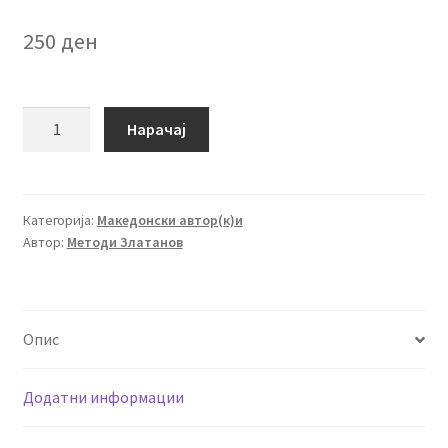
250
ден
1000синови-1000сенки
Нарачај
количина
Категорија:
Македонски автор(к)и
Автор:
Методи Златанов
Опис
Додатни информации