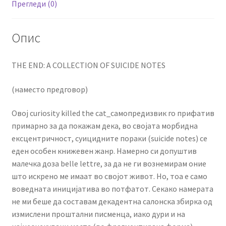
Прегледи (0)
Опис
THE END: A COLLECTION OF SUICIDE NOTES
(наместо предговор)
Овој curiosity killed the cat_самопредизвик го прифатив
примарно за да покажам дека, во својата морбидна
ексцентричност, суицидните пораки (suicide notes) се
еден особен книжевен жанр. Намерно си допуштив
малечка доза belle lettre, за да не ги вознемирам оние
што искрено ме имаат во својот живот. Но, тоа е само
воведната иницијатива во потфатот. Секако намерата
не ми беше да составам декадентна салонска збирка од
измислени проштални писменца, иако дури и на