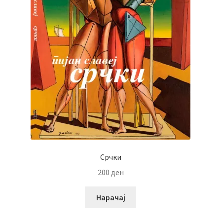
Срчки
200
ден
Нарачај