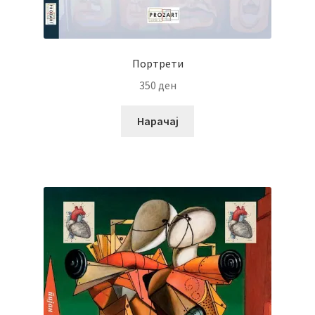
Портрети
350
ден
Нарачај