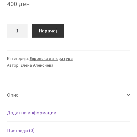
400
ден
Читателска
Нарачај
група
31
количина
Категорија:
Европска литература
Автор:
Елена Алексиева
Опис
Додатни информации
Прегледи (0)