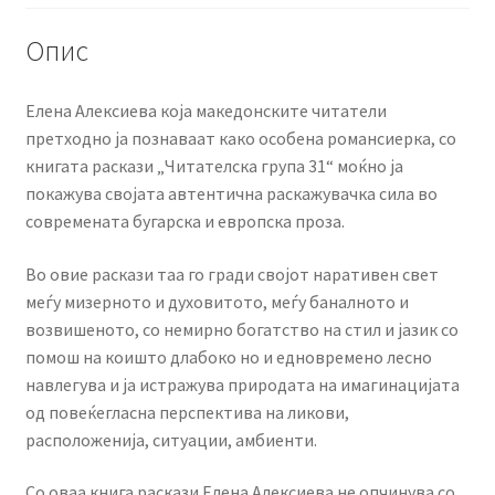
Опис
Елена Алексиева која македонските читатели
претходно ја познаваат како особена романсиерка, со
книгата раскази „Читателска група 31“ моќно ја
покажува својата автентична раскажувачка сила во
современата бугарска и европска проза.
Во овие раскази таа го гради својот наративен свет
меѓу мизерното и духовитото, меѓу баналното и
возвишеното, со немирно богатство на стил и јазик со
помош на коишто длабоко но и едновремено лесно
навлегува и ја истражува природата на имагинацијата
од повеќегласна перспектива на ликови,
расположенија, ситуации, амбиенти.
Со оваа книга раскази Елена Алексиева не опчинува со