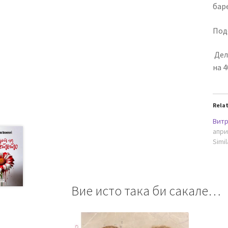
бар
Под
Дел
на 4
Rela
Витр
апри
Simil
Вие исто така би сакале…