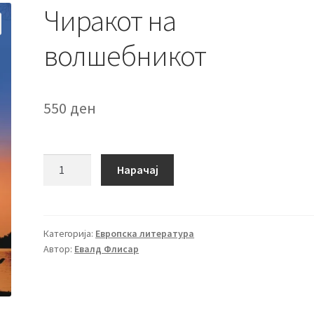
Чиракот на
волшебникот
550
ден
Чиракот
Нарачај
на
волшебникот
количина
Категорија:
Европска литература
Автор:
Евалд Флисар