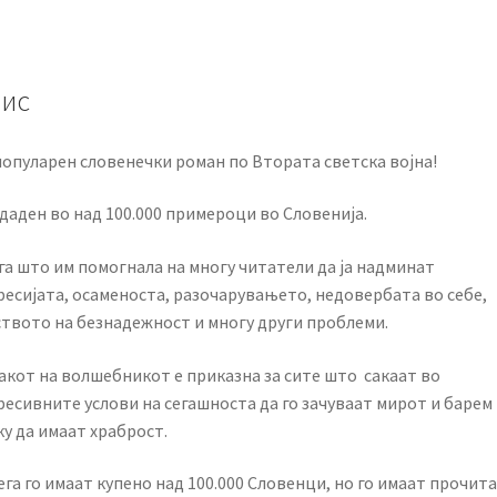
ис
популарен словенечки роман по Втората светска војна!
даден во над 100.000 примероци во Словенија.
га што им помогнала на многу читатели
да ја надминат
ресијата, осаменоста, разочарувањето,
недовербата во себе,
ството на безнадежност и многу
други проблеми.
акот на волшебникот е приказна за сите што
сакаат во
ресивните услови на сегашноста
да го зачуваат мирот и барем
у да имаат храброст.
га го имаат купено над 100.000 Словенци,
но го имаат прочит