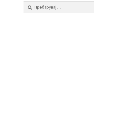
Пребарувај
за: