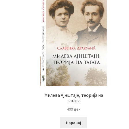
Милева Ајнштајн, теорија на
тагата
400
ден
Нарачај