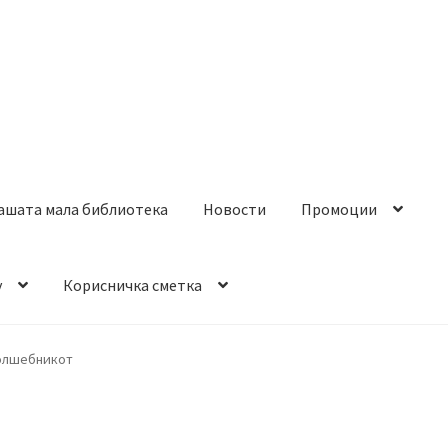
ашата мала библиотека
Новости
Промоции
y
Корисничка сметка
волшебникот