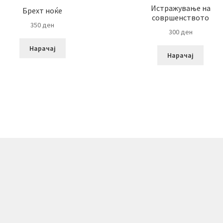
Истражување на
Брехт ноќе
совршенството
350
ден
300
ден
Нарачај
Нарачај