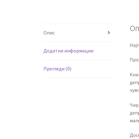
Оп
Опис
Нај
Додатни информации
Про
Прегледи (0)
Кни
деп
чув
Чир
деп
малк
Досе