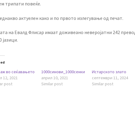
ем трипати повеќе.
еднакво актуелен како и по првото излегување од печат.
ата на Евалд Флисар имаат доживеано неверојатни 242 прево
0 јазици.
ted
аж во сеќавањето
1000синови_1000сенки
Истарското злато
л 12, 2021
април 10, 2021
септември 11, 2024
ar post
Similar post
Similar post