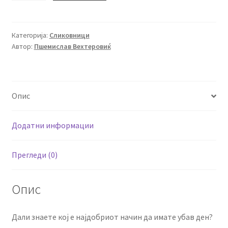
гушни
ме
количина
Категорија:
Сликовници
Автор:
Пшемислав Вехтеровиќ
Опис
Додатни информации
Прегледи (0)
Опис
Дали знаете кој е најдобриот начин да имате убав ден?