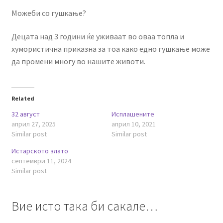
Можеби со гушкање?
Децата над 3 години ќе уживаат во оваа топла и
хумористична приказна за тоа како едно гушкање може
да промени многу во нашите животи.
Related
32 август
Исплашените
април 27, 2025
април 10, 2021
Similar post
Similar post
Истарското злато
септември 11, 2024
Similar post
Вие исто така би сакале…