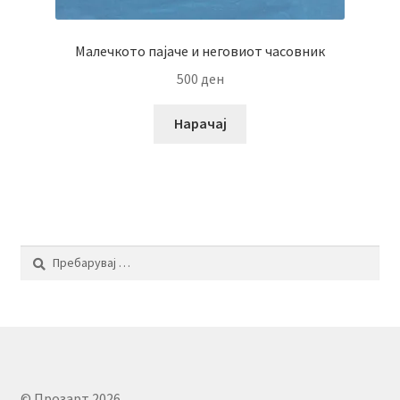
Малечкото пајаче и неговиот часовник
500
ден
Нарачај
Пребарувај
за:
© Прозарт 2026