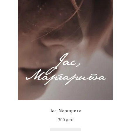
Јас, Маргарита
300
ден