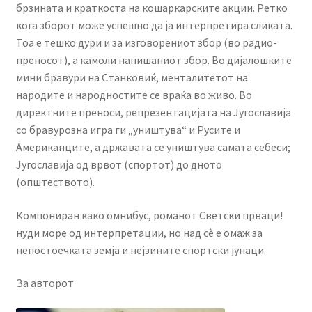
брзината и краткоста на кошаркарските акции. Ретко
кога зборот може успешно да ја интерпретира сликата.
Тоа е тешко дури и за изговорениот збор (во радио-
преносот), а камоли напишаниот збор. Во дијалошките
мини бравури на Станковиќ, менталитетот на
народите и народностите се враќа во живо. Во
директните преноси, репрезентацијата на Југославија
со бравурозна игра ги „уништува“ и Русите и
Американците, а државата се уништува самата себеси;
Југославија од врвот (спортот) до дното
(општеството).
Компониран како омнибус, романот Светски прваци!
нуди море од интерпретации, но над сè е омаж за
непостоечката земја и нејзините спортски јунаци.
За авторот