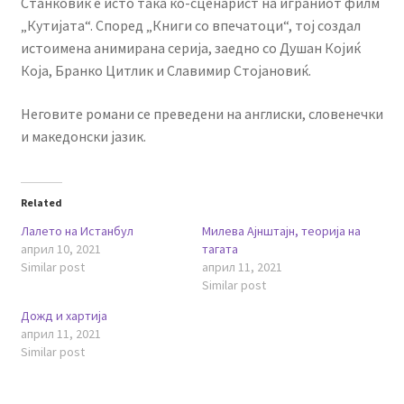
Станковиќ е исто така ко-сценарист на играниот филм
„Кутијата“. Според „Книги со впечатоци“, тој создал
истоимена анимирана серија, заедно со Душан Којиќ
Која, Бранко Цитлик и Славимир Стојановиќ.
Неговите романи се преведени на англиски, словенечки
и македонски јазик.
Related
Лалето на Истанбул
Милева Ајнштајн, теорија на
април 10, 2021
тагата
Similar post
април 11, 2021
Similar post
Дожд и хартија
април 11, 2021
Similar post