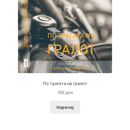
По трагата на гралот
300
ден
Нарачај