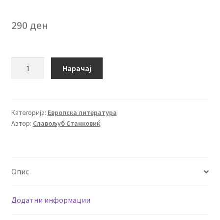
290
ден
Светски
Нарачај
прваци!
количина
Категорија:
Европска литература
Автор:
Славољуб Станковиќ
Опис
Додатни информации