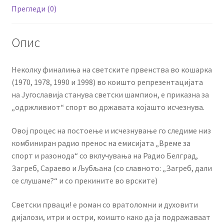
Прегледи (0)
Опис
Неколку финалиња на светските првенства во кошарка
(1970, 1978, 1990 и 1998) во коишто репрезентацијата
на Југославија станува светски шампион, е приказна за
„одржливиот“ спорт во државата којашто исчезнува.
Овој процес на постоење и исчезнување го следиме низ
комбиниран радио пренос на емисијата „Време за
спорт и разонода“ со вклучувања на Радио Белград,
Загреб, Сараево и Љубљана (со славното: „Загреб, дали
се слушаме?“ и со прекините во врските)
Светски прваци! е роман со вратоломни и духовити
дијалози, итри и остри, коишто како да ја подражаваат