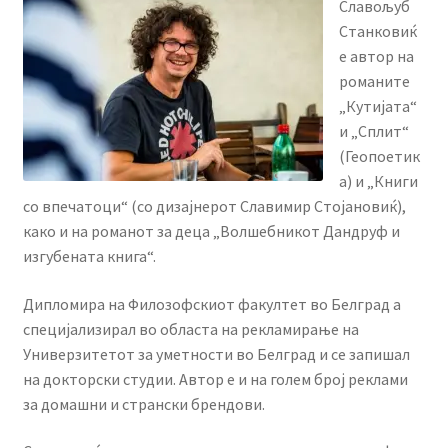
Славољуб
Станковиќ
е автор на
романите
„Кутијата“
и „Сплит“
(Геопоетик
а) и „Книги
со впечатоци“ (со дизајнерот Славимир Стојановиќ),
како и на романот за деца „Волшебникот Дандруф и
изгубената книга“.
Дипломира на Филозофскиот факултет во Белград а
специјализирал во областа на рекламирање на
Универзитетот за уметности во Белград и се запишал
на докторски студии. Автор е и на голем број реклами
за домашни и странски брендови.