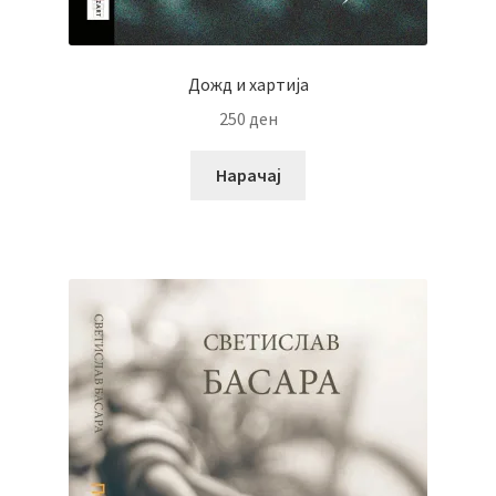
Дожд и хартија
250
ден
Нарачај