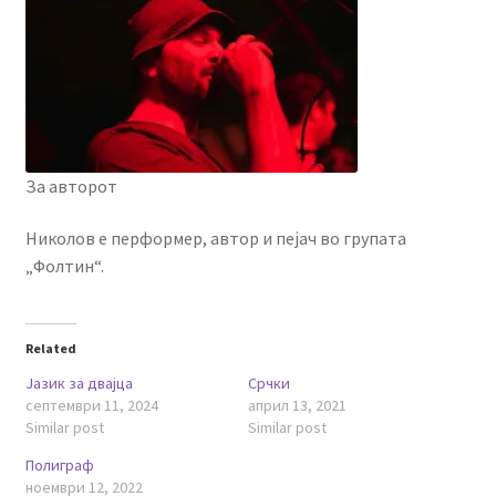
За авторот
Николов е перформер, автор и пејач во групата
„Фолтин“.
Related
Јазик за двајца
Срчки
септември 11, 2024
април 13, 2021
Similar post
Similar post
Полиграф
ноември 12, 2022