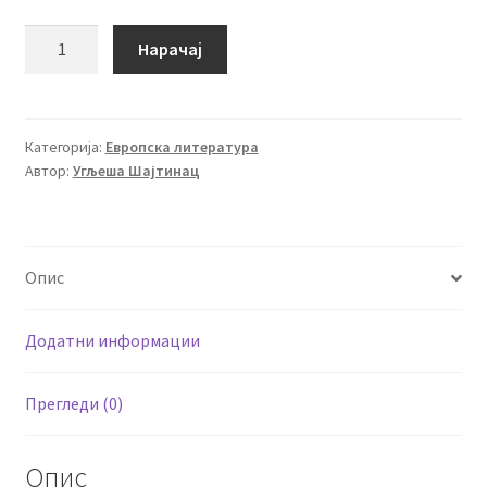
Кољка
Нарачај
и
Сашењка
количина
Категорија:
Европска литература
Автор:
Угљеша Шајтинац
Опис
Додатни информации
Прегледи (0)
Опис