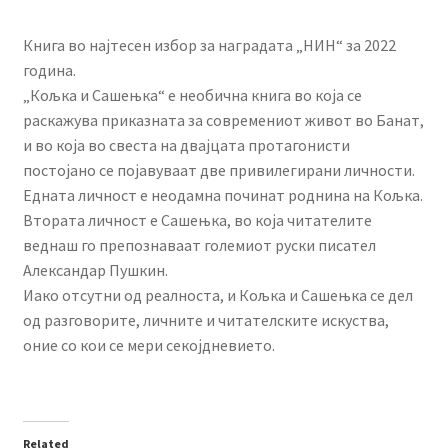
Книга во најтесен избор за наградата „НИН“ за 2022
година.
„Кољка и Сашењка“
е
необична книга во која се
раскажува приказната за современиот живот во Банат,
и во која во свеста на двајцата
протагонисти
постојано се појавуваат две привилегирани личности.
Едната личност е неодамна починат роднина на Кољк
а
.
Втората
личност
е Сашењка, во која читателите
веднаш го препознаваат големиот руски писател
Александар Пушкин.
Иако отсутни од реалноста, и Кољка и Сашењка се дел
од разговорите, личните и читателските искуства,
оние со кои се мери секојдневието.
Related