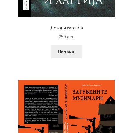
Дожд и хартија
250
ден
Нарачај