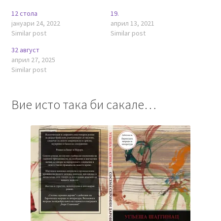
12 стола
19.
јануари 24, 2022
април 13, 2021
Similar post
Similar post
32 август
април 27, 2025
Similar post
Вие исто така би сакале…