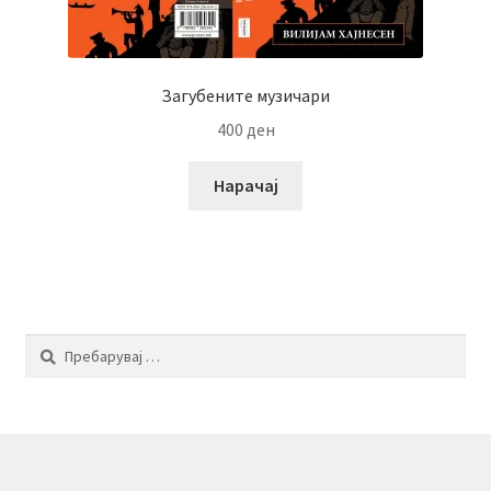
Загубените музичари
400
ден
Нарачај
Пребарувај
за: