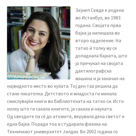
Зејнеп Севде е родена
во Истанбул, во 1983
година. Својата прва
бајка ја напишала во
второ одделение. На
татко ѝ толку му се
допаднала бајката, што
ја пречукал на својата
дактилографска
машина и ја закачил на
највидното место во куќата. Тој ден таа решила да
стане писателка. Детството и младоста ги минала
смислувајќи книги во библиотеката на татко си. Исто
колку што ги сакала книгите, ја сакала и науката.
Од ѕвездите па сè до атомите, верувала дека светот е
една бајка. Поради тоа и студирала физика на
Техничкиот универзитет Јилдиз. Во 2002 година го