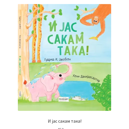
И јас сакам така!