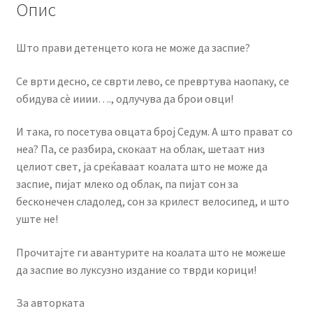
Опис
Што прави детенцето кога не може да заспие?
Се врти десно, се сврти лево, се превртува наопаку, се
обидува сè ииии…., одлучува да брои овци!
И така, го посетува овцата број Седум. А што прават со
неа? Па, се разбира, скокаат на облак, шетаат низ
целиот свет, ја среќаваат коалата што не може да
заспие, пијат млеко од облак, па пијат сон за
бесконечен сладолед, сон за крилест велосипед, и што
уште не!
Прочитајте ги авантурите на коалата што не можеше
да заспие во луксузно издание со тврди корици!
За авторката