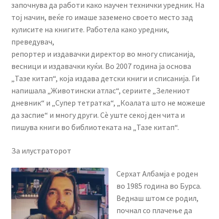
започнува да работи како научен технички уредник. На
тој начин, веќе го имаше заземено своето место зад
кулисите на книгите. Работела како уредник,
преведувач,
репортер и издавачки директор во многу списанија,
весници и издавачки куќи. Во 2007 година ја основа
„Тазе китап“, која издава детски книги и списанија. Ги
напишала „Животински атлас“, сериите „Зелениот
дневник“ и „Супер тетратка“, „Коалата што не можеше
да заспие“ и многу други. Сè уште секој ден чита и
пишува книги во библиотеката на „Тазе китап“.
За илустраторот
Серхат Албамја е роден
во 1985 година во Бурса.
Веднаш штом се родил,
почнал со плачење да