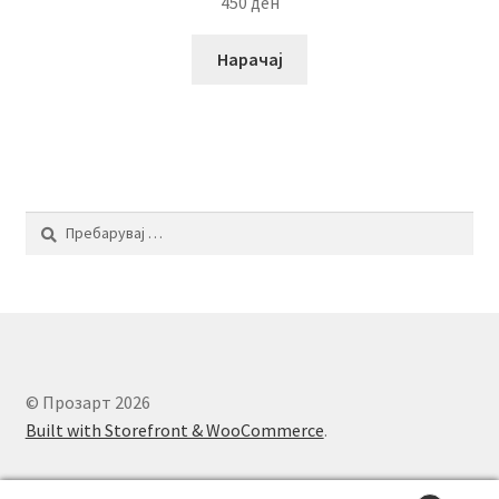
450
ден
Нарачај
Пребарувај
за:
© Прозарт 2026
Built with Storefront & WooCommerce
.