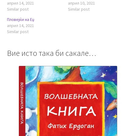
април 14, 2021
април 10, 2021
Similar post
Similar post
Пловејќи на Еџ
април 14, 2021
Similar post
Вие исто така би сакале…