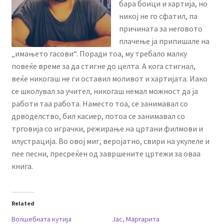
бара боици и хартија, но
никој не го сфатил, па
причината за неговото
плачење ја припишале на
„имањето гасови“. Поради тоа, му требало малку
повеќе време за да стигне до целта. А кога стигнал,
веќе никогаш не ги оставил моливот и хартијата. Иако
се школувал за учител, никогаш немал можност да ја
работи таа работа. Наместо тоа, се занимавал со
дрводелство, бил касиер, потоа се занимавал со
трговија со играчки, режирање на цртани филмови и
илустрација. Во овој миг, веројатно, свири на укулеле и
пее песни, пресреќен од завршените цртежи за оваа
книга.
Related
Волшебната кутија
Јас, Маргарита