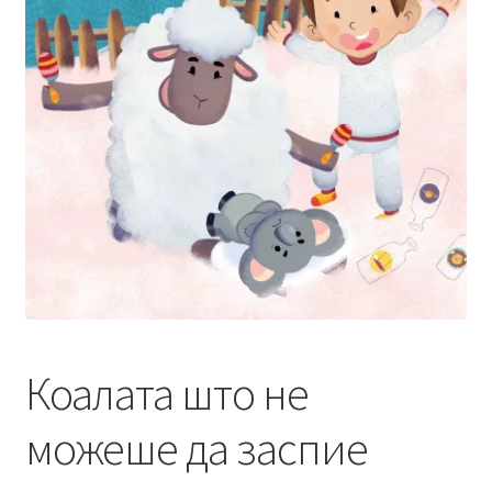
menu
Литературен фестивал
Expand
Literary Agency
child
menu
Expand
Корисничка сметка
child
menu
Коалата што не
можеше да заспие