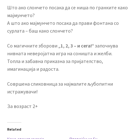
Што ако слончето посака да се ниша по гранките како
мајмунчето?
А што ако мајмунчето посака да прави фонтана со
сурлата – баш како слончето?
Со магичните зборови
„1, 2, 3 – и сега!“
започнува
нивната неверојатна игра на соништа и желби.
Топла и забавна приказна за пријателство,
имагинација и радоста.
Совршена сликовница за најмалите љубопитни
истражувачи!
За возраст 2+
Related