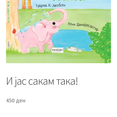
menu
Литературен фестивал
Expand
Literary Agency
child
menu
Expand
Корисничка сметка
child
menu
И јас сакам така!
450
ден