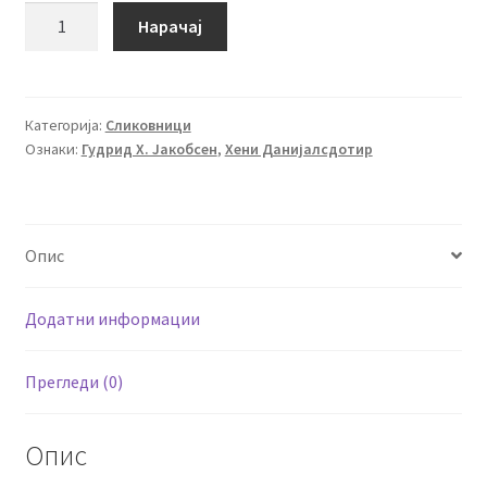
И
Нарачај
јас
сакам
така!
количина
Категорија:
Сликовници
Ознаки:
Гудрид Х. Јакобсен
,
Хени Данијалсдотир
Опис
Додатни информации
Прегледи (0)
Опис