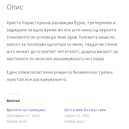
Опис
Христо Карастојанов раскажува бујно, треперливо и
задишано за едно време во кое што никој од хероите
(ликовите) не успева да земе здив. Големата каша на
хаосот се посипува одозгора со мали, тврди честички
што можат да го крепат читателот, додека виорот на
настаните го носи низ раскажуваната историја.
Еден голем политички роман со безмилосно трезен
пристап кон раскажувањето.
Related
Вратите на Секвојана
Што е маж без мустаќи
декември 17, 2023
април 11, 2021
Similar post
Similar post