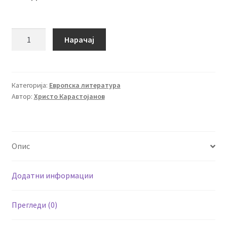
Една
Нарачај
и
иста
ноќ
количина
Категорија:
Европска литература
Автор:
Христо Карастојанов
Опис
Додатни информации
Прегледи (0)