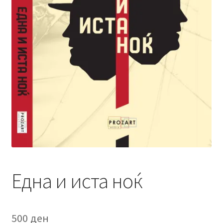
menu
Литературен фестивал
Expand
Literary Agency
child
menu
Expand
Корисничка сметка
child
menu
Една и иста ноќ
500
ден