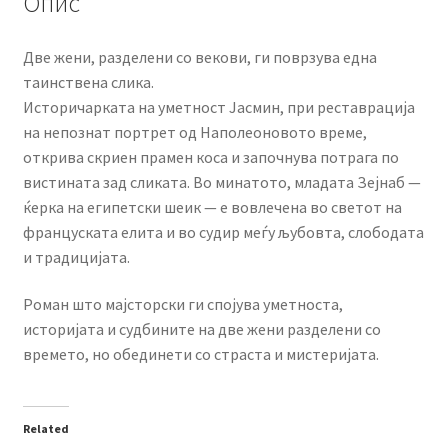
Опис
Две жени, разделени со векови, ги поврзува една
таинствена слика.
Историчарката на уметност Јасмин, при реставрација
на непознат портрет од Наполеоновото време,
открива скриен прамен коса и започнува потрага по
вистината зад сликата. Во минатото, младата Зејнаб —
ќерка на египетски шеик — е вовлечена во светот на
француската елита и во судир меѓу љубовта, слободата
и традицијата.
Роман што мајсторски ги спојува уметноста,
историјата и судбините на две жени разделени со
времето, но обединети со страста и мистеријата.
Related