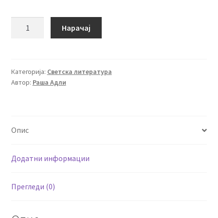
Девојката
Нарачај
со
плетенки
количина
Категорија:
Светска литература
Автор:
Раша Адли
Опис
Додатни информации
Прегледи (0)