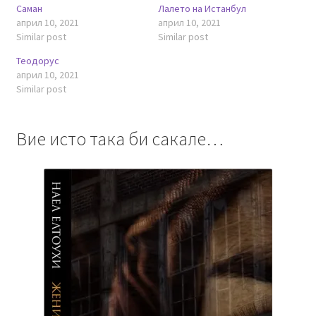
Саман
Лалето на Истанбул
април 10, 2021
април 10, 2021
Similar post
Similar post
Теодорус
април 10, 2021
Similar post
Вие исто така би сакале…