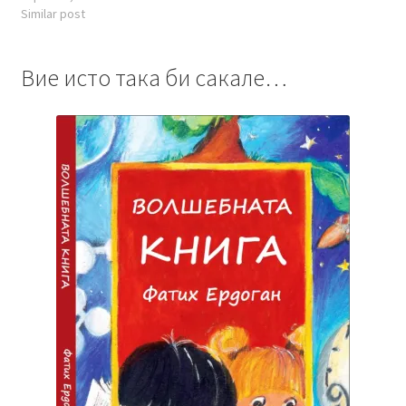
Similar post
Вие исто така би сакале…