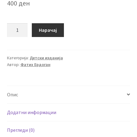
400
ден
Волшебните
Нарачај
очила
количина
Категорија:
Детски изданија
Автор:
Фатих Ердоган
Опис
Додатни информации
Прегледи (0)