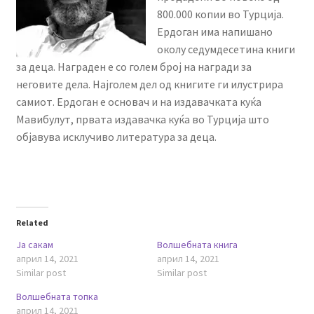
800.000 копии во Турција.
Ердоган има напишано
околу седумдесетина книги
за деца. Награден е со голем број на награди за
неговите дела. Најголем дел од книгите ги илустрира
самиот. Ердоган е основач и на издавачката куќа
Мавибулут, првата издавачка куќа во Турција што
објавува исклучиво литература за деца.
Related
Ја сакам
Волшебната книга
април 14, 2021
април 14, 2021
Similar post
Similar post
Волшебната топка
април 14, 2021