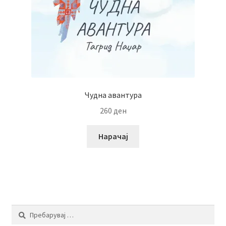
Чудна авантура
260
ден
Нарачај
Пребарувај
за: