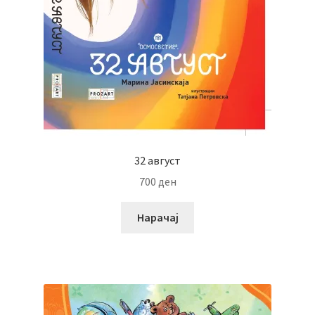
32 август
700
ден
Нарачај