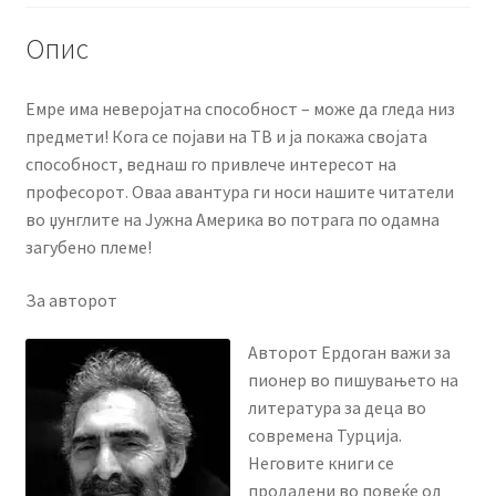
Опис
Емре има неверојатна способност – може да гледа низ
предмети! Кога се појави на ТВ и ја покажа својата
способност, веднаш го привлече интересот на
професорот. Оваа авантура ги носи нашите читатели
во џунглите на Јужна Америка во потрага по одамна
загубено племе!
За авторот
Авторот Ердоган важи за
пионер во пишувањето на
литература за деца во
современа Турција.
Неговите книги се
продадени во повеќе од