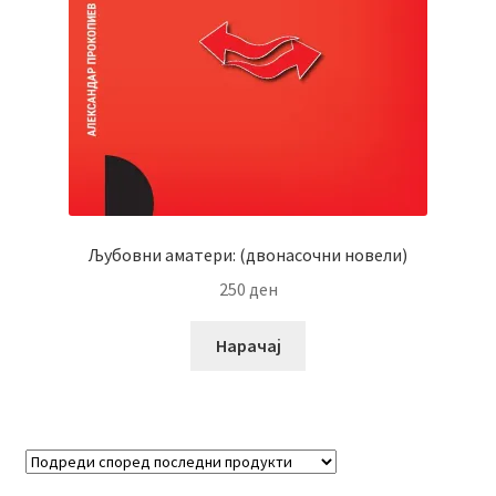
Љубовни аматери: (двонасочни новели)
250
ден
Нарачај