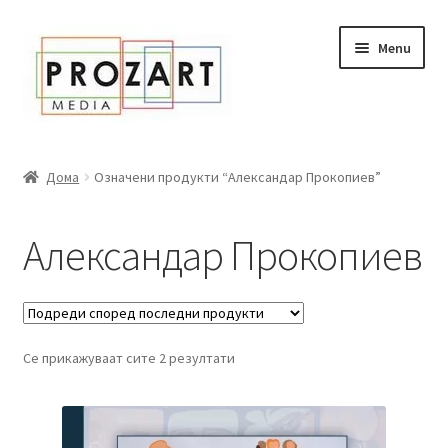
Оди
Skip
Menu
кон
to
навигација
content
Дома
Дома
Означени продукти “Александар Прокопиев”
За нас
Александар Прокопиев
Expand
Сите книги
child
menu
Нашата мала библиотека
Се прикажуваат сите 2 резултати
Новости
Expand
Промоции
child