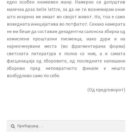
еден особен книжевен жанр. Намерно си допуштив
малечка доза belle lettre, за да не ги вознемирам оние
што искрено ме имаат во својот живот. Но, тоа е само
воведната иницијатива во потфатот. Секако намерата
не ми беше да составам декадентна салонска збирка од
измислени проштални писменца, иако дури и на
најнеочекувани места (во фрагментирана форма)
светската литература е полна со нив, а и самата
фасцинација од зборовите, од последните напишани
зборови пред неповратното финале е нешто
возбудливо само по себе.
(Од предговорот)
Пребарувај
за: