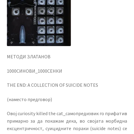
menu
Литературен фестивал
Expand
Literary Agency
child
menu
Expand
Корисничка сметка
child
menu
МЕТОДИ ЗЛАТАНОВ
1000СИНОВИ_1000СЕНКИ
THE END: A COLLECTION OF SUICIDE NOTES
(наместо предговор)
Овој curiosity killed the cat_самопредизвик го прифатив
примарно за да покажам дека, во својата морбидна
ексцентричност, суицидните пораки (suicide notes) се