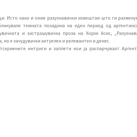
ици. Исто како и оние разузнавачки извештаи што ги размену
обликувале темната позадина на еден период од аргентинс
увачката и застрашувачка проза на Хорхе Асис, „Разузнав
, но е зачудувачки актуелен и релевантен и денес.
тскриените интриги и заплети кои ја распарчуваат Аргент