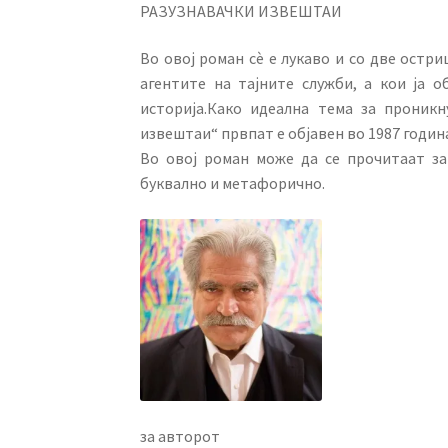
РАЗУЗНАВАЧКИ ИЗВЕШТАИ
Во овој роман сè е лукаво и со две остр
агентите на тајните служби, а кои ја 
историја.Како идеална тема за проникн
извештаи“ првпат е објавен во 1987 година
Во овој роман може да се прочитаат за
буквално и метафорично.
за авторот