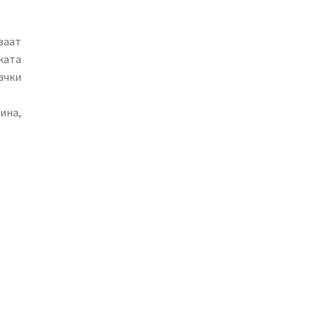
ваат
ката
ачки
ина,