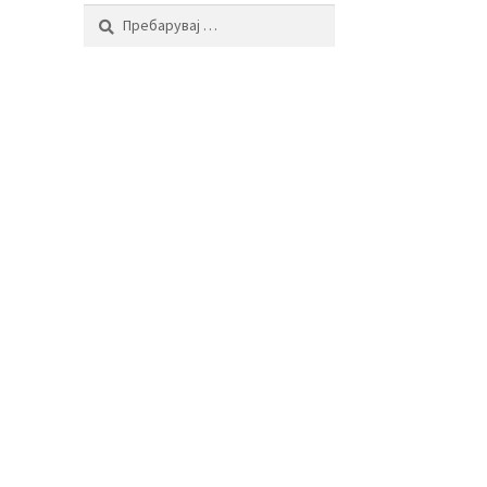
Пребарувај
за: