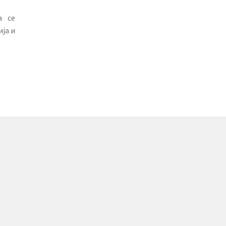
а се
ја и