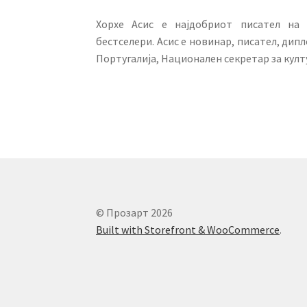
Хорхе Асис е најдобриот писател на
бестселери. Асис е новинар, писател, дип
Португалија, Национален секретар за кул
© Прозарт 2026
Built with Storefront & WooCommerce
.