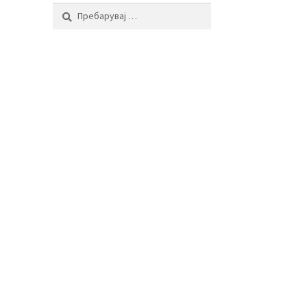
Пребарувај
за: