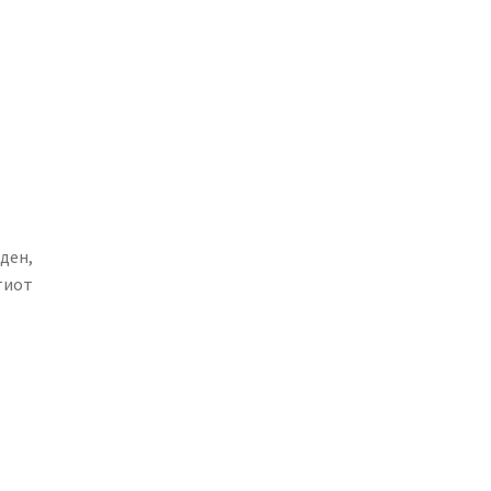
ден,
тиот