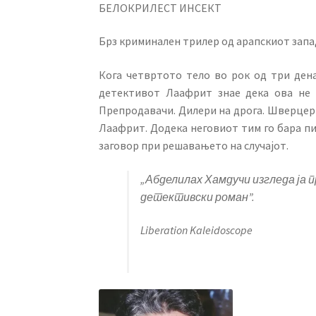
БЕЛОКРИЛЕСТ ИНСЕКТ
Брз криминален трилер од арапскиот запа
Кога четвртото тело во рок од три дена
детективот Лаафрит знае дека ова не 
Препродавачи. Дилери на дрога. Шверцери.
Лаафрит. Додека неговиот тим го бара пи
заговор при решавањето на случајот.
„
Абделилах Хамдучи изгледа ја
детективски роман
”.
Liberation Kaleidoscope