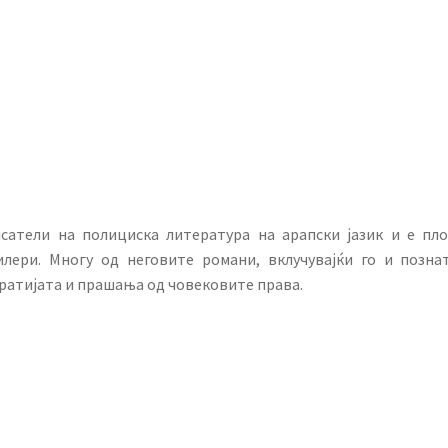
сатели на полициска литература на арапски јазик и е пло
лери. Многу од неговите романи, вклучувајќи го и позна
кратијата и прашања од човековите права.