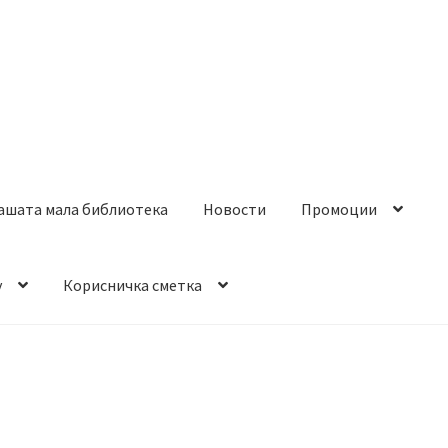
ашата мала библиотека
Новости
Промоции
y
Корисничка сметка