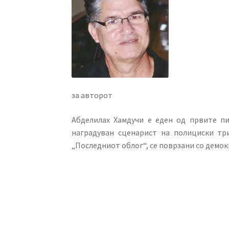
за авторот
Абделилах Хамдучи е еден од првите пи
наградуван сценарист на полициски три
„Последниот облог“, се поврзани со демо