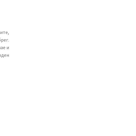
ите,
рег.
ае и
оден