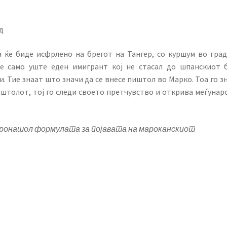
д
 ќе биде исфрлено на брегот на Тангер, со куршум во град
е само уште еден имигрант кој не стасал до шпанскиот б
 Тие знаат што значи да се внесе пиштол во Марко. Тоа го зн
штолот, тој го следи своето претчувство и открива меѓунар
 пронашол формулата за појавата на мароканскиот