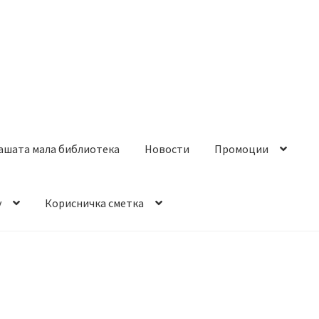
ашата мала библиотека
Новости
Промоции
y
Корисничка сметка