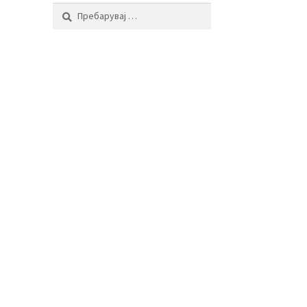
Пребарувај
за: