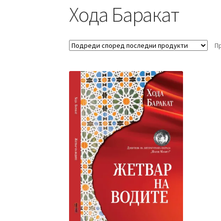
Хода Баракат
П