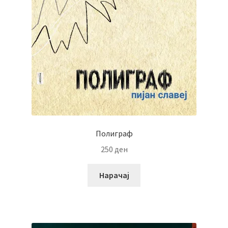
Полиграф
250
ден
Нарачај