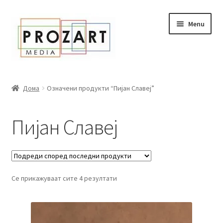
Оди
Skip
Menu
кон
to
навигација
content
Дома
Дома
Означени продукти “Пијан Славеј”
За нас
Пијан Славеј
Expand
Сите книги
child
menu
Нашата мала библиотека
Се прикажуваат сите 4 резултати
Новости
Expand
Промоции
child