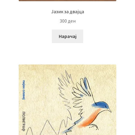
Јазик за двајца
300
ден
Нарачај