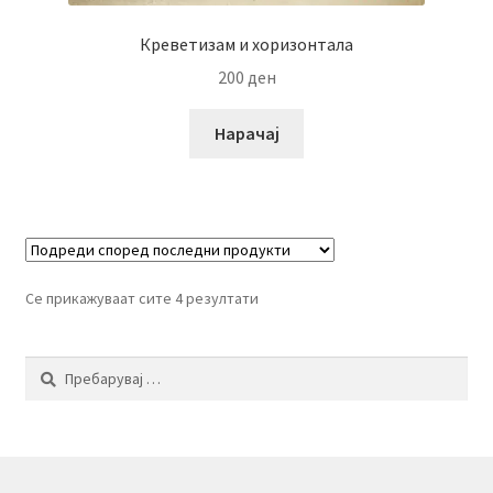
Креветизам и хоризонтала
200
ден
Нарачај
Се прикажуваат сите 4 резултати
Пребарувај
за: