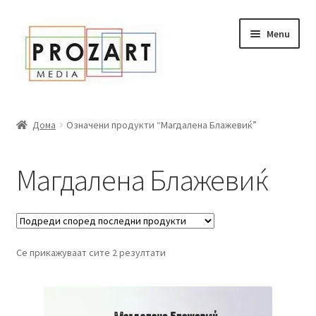
Оди
Skip
Menu
кон
to
навигација
content
Дома
Дома
Означени продукти “Магдалена Блажевиќ”
За нас
Магдалена Блажевиќ
Expand
Сите книги
child
menu
Нашата мала библиотека
Се прикажуваат сите 2 резултати
Новости
Expand
Промоции
child