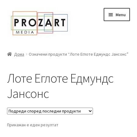
Оди
Skip
Menu
кон
to
навигација
content
Дома
Дома
Означени продукти “Лоте Еглоте Едмундс Јансонс”
За нас
Лоте Еглоте Едмундс
Expand
Сите книги
child
Јансонс
menu
Нашата мала библиотека
Новости
Expand
Прикажан е еден резултат
Промоции
child