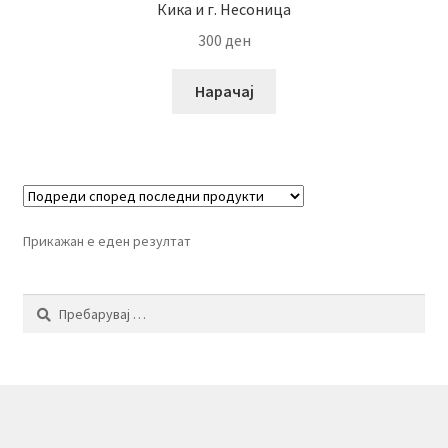
Кика и г. Несоница
300
ден
Нарачај
Прикажан е еден резултат
Пребарувај
за: