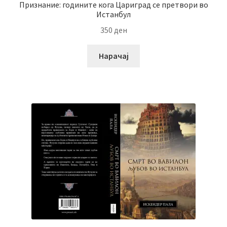
Признание: годините кога Цариград се претвори во
Истанбул
350
ден
Нарачај