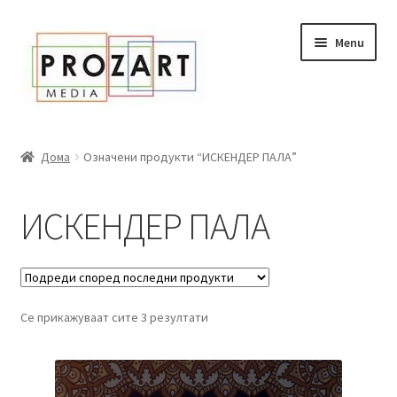
Оди
Skip
Menu
кон
to
навигација
content
Дома
Дома
Означени продукти “ИСКЕНДЕР ПАЛА”
За нас
ИСКЕНДЕР ПАЛА
Expand
Сите книги
child
menu
Нашата мала библиотека
Се прикажуваат сите 3 резултати
Новости
Expand
Промоции
child