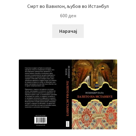
Смрт во Вавилон, љубов во Истанбул
600
ден
Нарачај