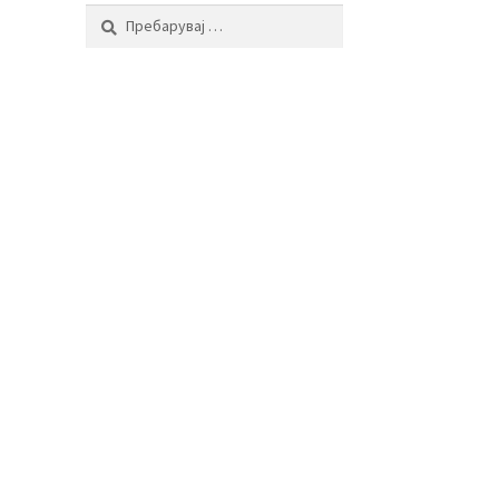
Пребарувај
за: