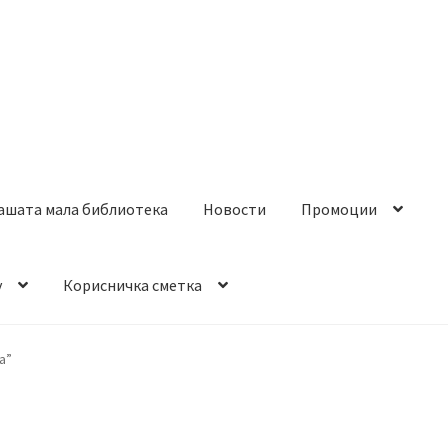
ашата мала библиотека
Новости
Промоции
y
Корисничка сметка
а”