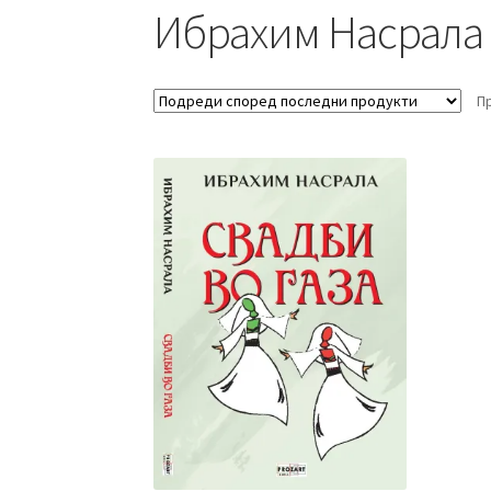
Ибрахим Насрала
П