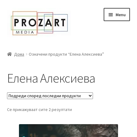
Оди
Skip
Menu
кон
to
навигација
content
Дома
Дома
Означени продукти “Елена Алексиева”
За нас
Елена Алексиева
Expand
Сите книги
child
menu
Нашата мала библиотека
Се прикажуваат сите 2 резултати
Новости
Expand
Промоции
child