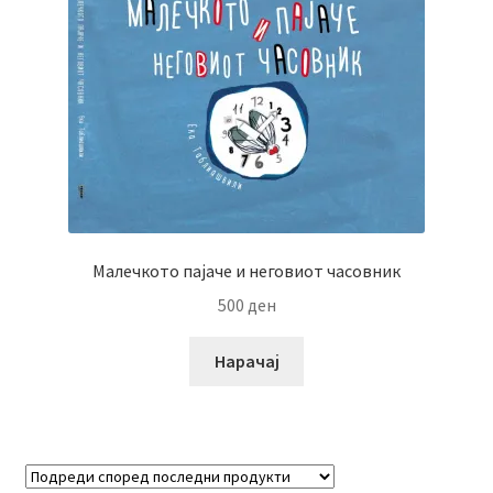
menu
Литературен фестивал
Expand
Literary Agency
child
menu
Expand
Корисничка сметка
child
menu
Малечкото пајаче и неговиот часовник
500
ден
Нарачај