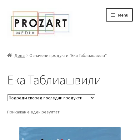
Оди
Skip
Menu
кон
to
навигација
content
Дома
Дома
Означени продукти “Ека Таблиашвили”
За нас
Ека Таблиашвили
Expand
Сите книги
child
menu
Нашата мала библиотека
Прикажан е еден резултат
Новости
Expand
Промоции
child