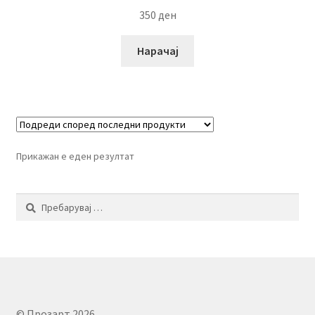
350
ден
Нарачај
Прикажан е еден резултат
Пребарувај
за:
© Прозарт 2026