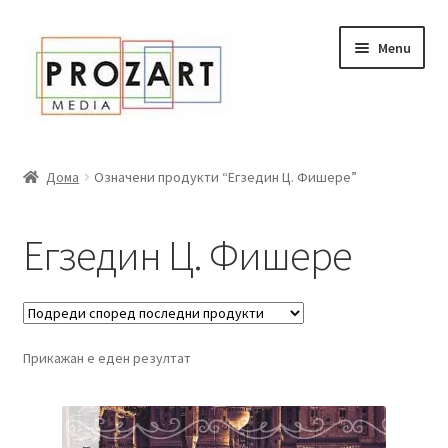
Оди
Skip
Menu
кон
to
навигација
content
Дома
Дома
Означени продукти “Егзедин Ц. Фишере”
За нас
Егзедин Ц. Фишере
Expand
Сите книги
child
menu
Нашата мала библиотека
Прикажан е еден резултат
Новости
Expand
Промоции
child