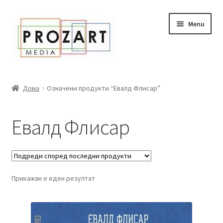
Оди
Skip
Menu
кон
to
навигација
content
Дома
Дома
Означени продукти “Евалд Флисар”
За нас
Евалд Флисар
Expand
Сите книги
child
menu
Нашата мала библиотека
Прикажан е еден резултат
Новости
Expand
Промоции
child