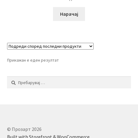
Нарачај
Прикажан е еден резултат
Пребарувај
за:
© Прозарт 2026
Built with Storefront & WooCommerce
.