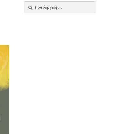
Пребарувај
за: