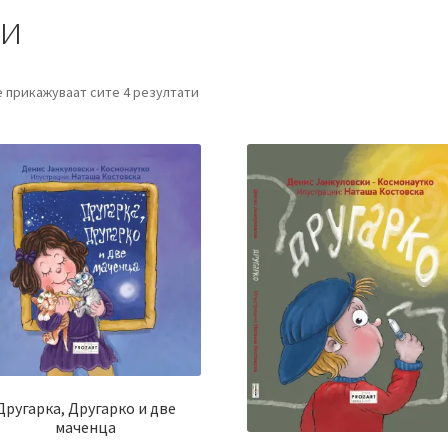
ки
е прикажуваат сите 4 резултати
Другарка, Другарко и две
маченца