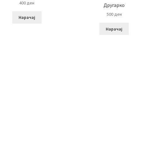
400
ден
Другарко
500
ден
Нарачај
Нарачај