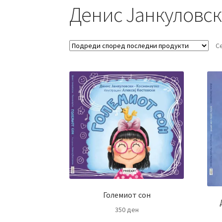
Денис Јанкуловс
С
Големиот сон
350
ден