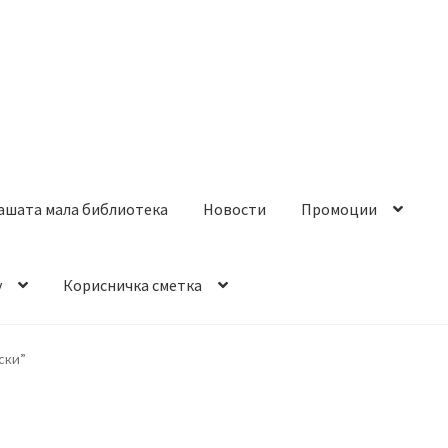
ашата мала библиотека
Новости
Промоции
y
Корисничка сметка
ски”