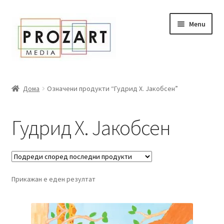
Оди
Skip
Menu
кон
to
навигација
content
Дома
Дома
Означени продукти “Гудрид Х. Јакобсен”
За нас
Гудрид Х. Јакобсен
Expand
Сите книги
child
menu
Нашата мала библиотека
Прикажан е еден резултат
Новости
Expand
Промоции
child