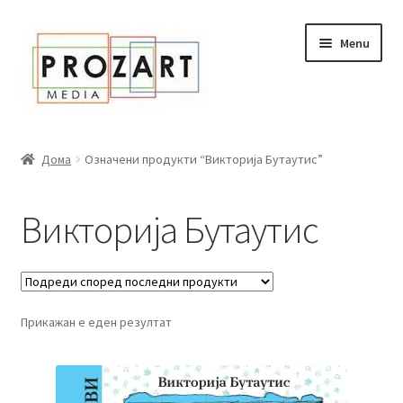
Оди
Skip
Menu
кон
to
навигација
content
Дома
Дома
Означени продукти “Викторија Бутаутис”
За нас
Викторија Бутаутис
Expand
Сите книги
child
menu
Нашата мала библиотека
Прикажан е еден резултат
Новости
Expand
Промоции
child