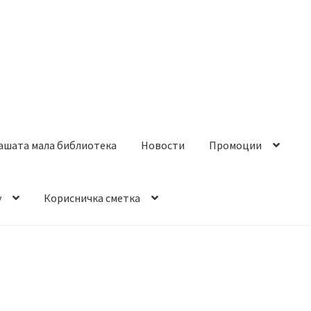
ашата мала библиотека
Новости
Промоции
y
Корисничка сметка