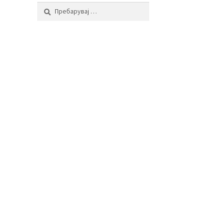
Пребарувај
за: