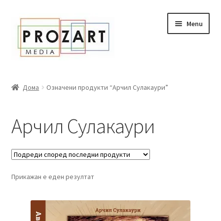
Оди
Skip
Menu
кон
to
навигација
content
Дома
Дома
Означени продукти “Арчил Сулакаури”
За нас
Арчил Сулакаури
Expand
Сите книги
child
menu
Нашата мала библиотека
Прикажан е еден резултат
Новости
Expand
Промоции
child