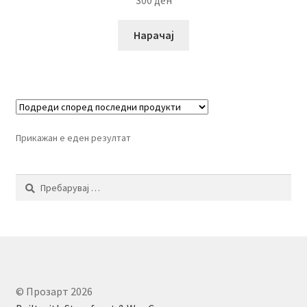
300
ден
Нарачај
Прикажан е еден резултат
Пребарувај
за:
© Прозарт 2026