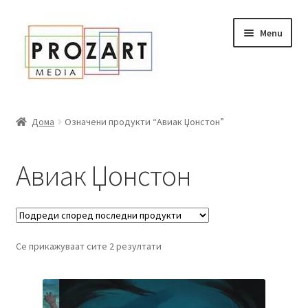
Оди
Skip
Menu
кон
to
навигација
content
Дома
Дома
Означени продукти “Авиак Џонстон”
За нас
Авиак Џонстон
Expand
Сите книги
child
menu
Нашата мала библиотека
Се прикажуваат сите 2 резултати
Новости
Expand
Промоции
child