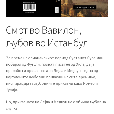
menu
Литературен фестивал
Expand
Literary Agency
child
Смрт во Вавилон,
menu
Expand
Корисничка сметка
child
љубов во Истанбул
menu
За време на османлискиот период Султанот Сулејман
побарал од Фузули, познат писател од Хила, да ја
преработи приказната за Лејла и Меџнун – една од
најголемите љубовни приказни на сите времиња,
инспирација за љубовните приказни како Ромео и
Јулија.
Но, приказната на Лејла и Меџнун не е обична љубовна
случка.