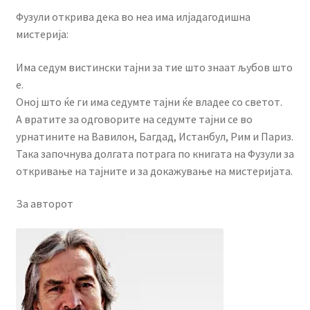
Фузули открива дека во неа има илјадагодишна
мистерија:
Има седум вистински тајни за тие што знаат љубов што
е.
Оној што ќе ги има седумте тајни ќе владее со светот.
А вратите за одговорите на седумте тајни се во
урнатините на Вавилон, Багдад, Истанбул, Рим и Париз.
Така започнува долгата потрага по книгата на Фузули за
откривање на тајните и за докажување на мистеријата.
За авторот