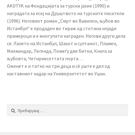
AKDTYK на Фондацијата за турски јазик (1990) и
наградата за есеј на Друштвото на турските писатели
(1996). Неговиот роман „Смрт во Вавилон, љубов во
Истанбул“ е продаден во тираж од стотина илјади
примероци и е многупати награден. Негови други дела
се: Лалето на Истанбул, Шахот и султанот, Пламен,
Михмандар, Легенда, Помеѓу две битки, Книга за
љубовта, Четириесеттата порта…
Оженет е и татко на три деца и сè уште е дел од
наставниот кадар на Универзитетот во Ушак.
Пребарувај
за: