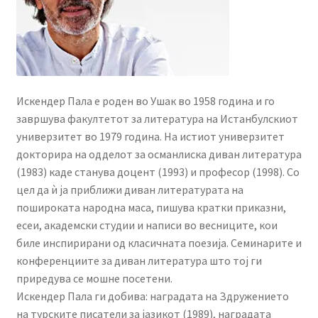
Искендер Пала е роден во Ушак во 1958 година и го
завршува факултетот за литература на Истанбулскиот
универзитет во 1979 година. На истиот универзитет
докторира на одделот за османлиска диван литература
(1983) каде станува доцент (1993) и професор (1998). Со
цел да ѝ ја приближи диван литературата на
пошироката народна маса, пишува кратки приказни,
есеи, академски студии и написи во весниците, кои
биле инспирирани од класичната поезија. Семинарите и
конференциите за диван литература што тој ги
приредува се мошне посетени.
Искендер Пала ги добива: наградата на Здружението
на турските писатели за јазикот (1989), наградата