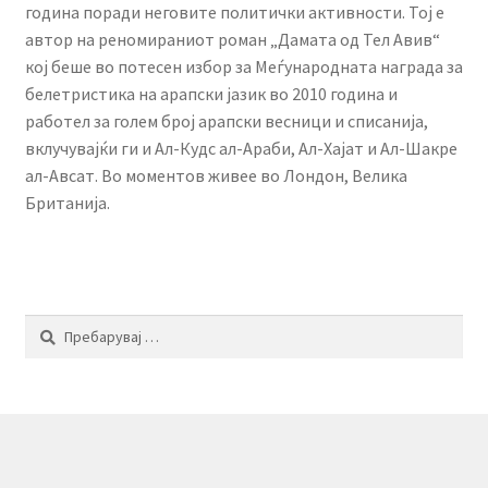
година поради неговите политички активности. Тој е
автор на реномираниот роман „Дамата од Тел Авив“
кој беше во потесен избор за Меѓународната награда за
белетристика на арапски јазик во 2010 година и
работел за голем број арапски весници и списанија,
вклучувајќи ги и Ал-Кудс ал-Араби, Ал-Хајат и Ал-Шакре
ал-Авсат. Во моментов живее во Лондон, Велика
Британија.
Пребарувај
за: