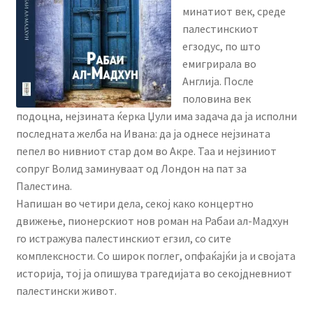
menu
минатиот век, среде
Литературен фестивал
палестинскиот
егзодус, по што
Expand
Literary Agency
емигрирала во
child
Англија. После
menu
Expand
Корисничка сметка
половина век
child
подоцна, нејзината ќерка Џули има задача да ја исполни
menu
последната желба на Ивана: да ја однесе нејзината
пепел во нивниот стар дом во Акре. Таа и нејзиниот
сопруг Волид заминуваат од Лондон на пат за
Палестина.
Напишан во четири дела, секој како концертно
движење, пионерскиот нов роман на Рабаи ал-Мадхун
го истражува палестинскиот егзил, со сите
комплексности. Со широк поглег, опфаќајќи ја и својата
историја, тој ја опишува трагедијата во секојдневниот
палестински живот.