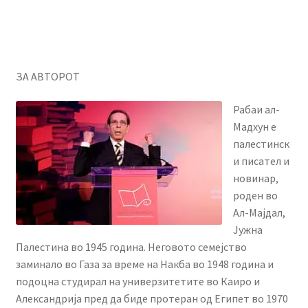
ЗА АВТОРОТ
Рабаи ал-
Мадхун е
палестинск
и писател и
новинар,
роден во
Ал-Maјдал,
Јужна
Палестина во 1945 година. Неговото семејство
заминало во Газа за време на Накба во 1948 година и
подоцна студирал на универзитетите во Каиро и
Александрија пред да биде протеран од Египет во 1970