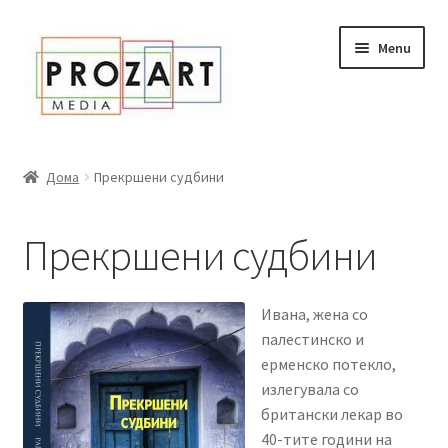
Оди
Skip
Menu
кон
to
навигација
content
Дома
Дома
Прекршени судбини
За нас
Прекршени судбини
Expand
Сите книги
child
menu
Нашата мала библиотека
Ивана, жена со
палестинско и
Новости
ерменско потекло,
излегувала со
Expand
Промоции
британски лекар во
child
40-тите години на