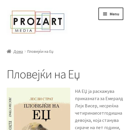
Оди
Skip
Menu
кон
to
навигација
content
Дома
Дома
Пловејќи на Еџ
За нас
Пловејќи на Еџ
Expand
Сите книги
child
menu
Нашата мала библиотека
НА ЕЏ ја раскажува
приказната за Емералд
Новости
Лејк Висер, несреќна
четиринаесетгодишна
Expand
Промоции
девојка, која станува
child
сираче на пет години,