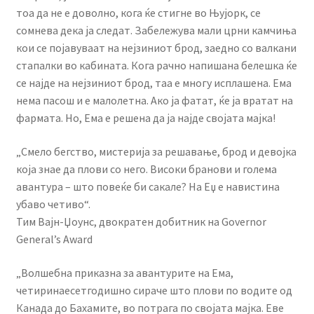
тоа да не е доволно, кога ќе стигне во Њујорк, се
сомнева дека ја следат. Забележува мали црни камчиња
кои се појавуваат на нејзиниот брод, заедно со валкани
стапалки во кабината. Кога рачно напишана белешка ќе
се најде на нејзиниот брод, таа е многу исплашена. Ема
нема пасош и е малолетна. Ако ја фатат, ќе ја вратат на
фармата. Но, Ема е решена да ја најде својата мајка!
„Смело бегство, мистерија за решавање, брод и девојка
која знае да плови со него. Високи бранови и голема
авантура – што повеќе би сакале? На Еџ е навистина
убаво четиво“.
Тим Вајн-Џоунс, двократен добитник на Governor
General’s Award
„Волшебна приказна за авантурите на Ема,
четиринаесетгодишно сираче што плови по водите од
Канада до Бахамите, во потрага по својата мајка. Еве