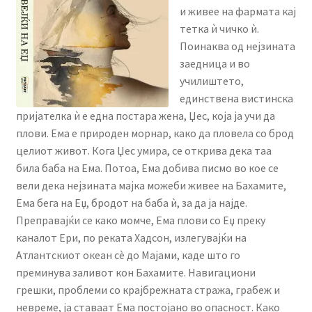
menu
и живее на фармата кај
Литературен фестивал
тетка ѝ чичко ѝ.
Поинаква од нејзината
Expand
Literary Agency
заедница и во
child
училиштето,
menu
Expand
Корисничка сметка
единствена вистинска
child
пријателка ѝ е една постара жена, Џес, која ја учи да
menu
плови. Ема е природен морнар, како да пловела со брод
целиот живот. Кога Џес умира, се открива дека таа
била баба на Ема. Потоа, Ема добива писмо во кое се
вели дека нејзината мајка можеби живее на Бахамите,
Ема бега на Еџ, бродот на баба ѝ, за да ја најде.
Преправајќи се како момче, Ема плови со Еџ преку
каналот Ери, по реката Хадсон, излегувајќи на
Атлантскиот океан сѐ до Мајами, каде што го
преминува заливот кон Бахамите. Навигациони
грешки, проблеми со крајбрежната стража, грабеж и
невреме, ја ставаат Ема постојано во опасност. Како