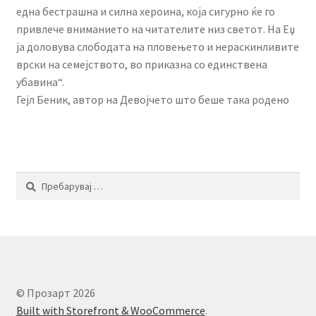
една бестрашна и силна хероина, која сигурно ќе го
привлече вниманието на читателите низ светот. На Еџ
ја доловува слободата на пловењето и нераскинливите
врски на семејството, во приказна со единствена
убавина“.
Гејл Беник, автор на Девојчето што беше така родено
Пребарувај
за:
© Прозарт 2026
Built with Storefront & WooCommerce
.