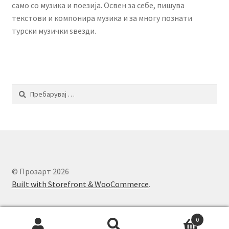
само со музика и поезија. Освен за себе, пишува
текстови и компонира музика и за многу познати
турски музички ѕвезди.
Пребарувај
за:
© Прозарт 2026
Built with Storefront & WooCommerce
.
0