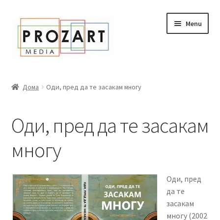
Оди
Skip
Menu
кон
to
навигација
content
Дома
Дома
Оди, пред да те засакам многу
За нас
Оди, пред да те засакам
Expand
Сите книги
child
многу
menu
Нашата мала библиотека
Новости
Оди, пред
да те
Expand
Промоции
засакам
child
многу (2002