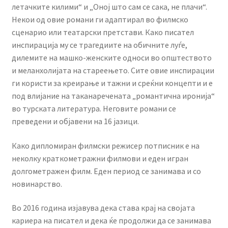
летачките килими“ и „Оној што сам се сака, не плачи“.
Некои од овие романи ги адаптирал во филмско
сценарио или театарски претстави. Како писател
инспирација му се трагедиите на обичните луѓе,
дилемите на машко-женските односи во општеството
и меланхолијата на стареењето. Сите овие инспирации
ги користи за креирање и тажни и среќни концепти и е
под влијание на таканаречената „романтична иронија“
во турската литература. Неговите романи се
преведени и објавени на 16 јазици.
Како дипломиран филмски режисер потписник е на
неколку краткометражни филмови и еден игран
долгометражен филм. Еден период се занимава и со
новинарство.
Во 2016 година изјавува дека става крај на својата
кариера на писател и дека ќе продолжи да се занимава