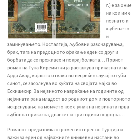
menu
г.) е за оние
Литературен фестивал
на кои им е
познато и
Expand
Literary Agency
љубењето
child
и
menu
Expand
Корисничка сметка
заминувањето. Носталгија, љубовни разочарувања,
child
брак, тага на предоцното сфаќање еден со друг и
menu
борбата да се преживее и покрај болката… Првиот
роман на Туна Киремитчи ја раскажува приказната на
Арда Акад, којашто откако во несреќен случај го губи
синот, се засолнува во куќата на својата мајка во
Ескишехир. За нејзиното навраќање на годините од
нејзината рана младост во родниот дом и повторното
искрснување на момчето кое е јунак на нејзината прва
љубовна приказна, дваесет и три години подоцна…
Романот предизвика огромен интерес во Турција и
важи за еден од најважните книжевни настани во