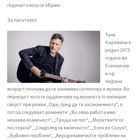
годината кога се објави.
За писателот
Туна
Киремичи е
роден 1973
година во
Ескишехир
и од
најрана
возраст почнува да се занимава со поезија и музика. Во
периодот кога се оддалечува од музиката го напишал
својот прв роман „Оди, пред да те засакам многу“, а
потоа следуваат романите: „Во оваа работа има
некаква осаменост“, „Тројца на пат“, „Молитвите се
постојани“, „Сладолед за малечкото“, „Есен во Солун“,
„Љубовен проблем“, „Аеродинамичките проблеми на