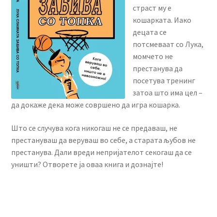
menu
страст му е
Литературен фестивал
кошарката. Иако
децата се
Expand
Literary Agency
потсмеваат со Лука,
child
момчето не
menu
Expand
Корисничка сметка
престанува да
child
посетува тренинг
menu
затоа што има цел –
да докаже дека може совршено да игра кошарка.
Што се случува кога никогаш не се предаваш, не
престануваш да веруваш во себе, а старата љубов не
престанува. Дали вреди непријателот секогаш да се
уништи? Отворете ја оваа книга и дознајте!