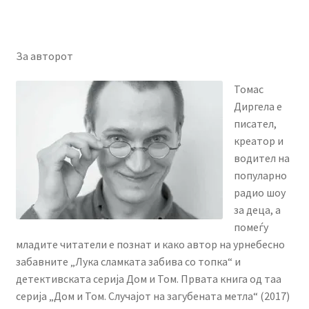
За авторот
Томас
Диргела е
писател,
креатор и
водител на
популарно
радио шоу
за деца, а
помеѓу
младите читатели е познат и како автор на урнебесно
забавните „Лука сламката забива со топка“ и
детективската серија Дом и Том. Првата книга од таа
серија „Дом и Том. Случајот на загубената метла“ (2017)