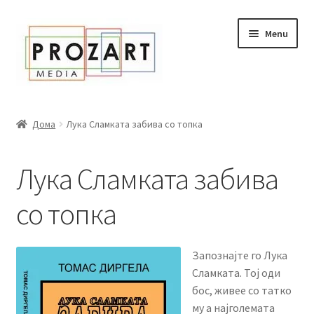
Оди
Skip
Menu
кон
to
навигација
content
Дома
Дома
Лука Сламката забива со топка
За нас
Лука Сламката забива
Expand
Сите книги
child
со топка
menu
Нашата мала библиотека
Новости
Запознајте го Лука
Сламката. Тој оди
Expand
Промоции
бос, живее со татко
child
му а најголемата