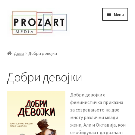
Оди
Skip
Menu
кон
to
навигација
content
Дома
Дома
Добри девојки
За нас
Добри девојки
Expand
Сите книги
child
menu
Нашата мала библиотека
Добри девојки е
феминистичка приказна
Новости
за созревањето на две
многу различни млади
Expand
Промоции
жени, Али и Октавија, кои
child
се обидуваат да дознаат