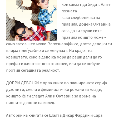
menu
кои сакаат да бидат. Али е
Литературен фестивал
позната
како следбеничка на
Expand
Literary Agency
правила, додека Октавија
child
сака да ги сруши сите
menu
Expand
Корисничка сметка
правила коишто може –
child
само затоа што може. Запознавајќи се, двете девојки си
menu
влијаат меѓусебно и се менуваат. На крајот на
краиштата, секоја девојка мора да реши дали да го
прифати животот што го живее, или да се побуни
против сегашната реалност.
ДОБРИ ДЕВОЈКИ е прва книга во планираната серија
духовити, смели и феминистички романи за млади,
коишто ќе ги следат Али и Октавија за време на
нивните денови на колеџ.
Авторки на книгата се Шалта Дикар Фардин и Сара