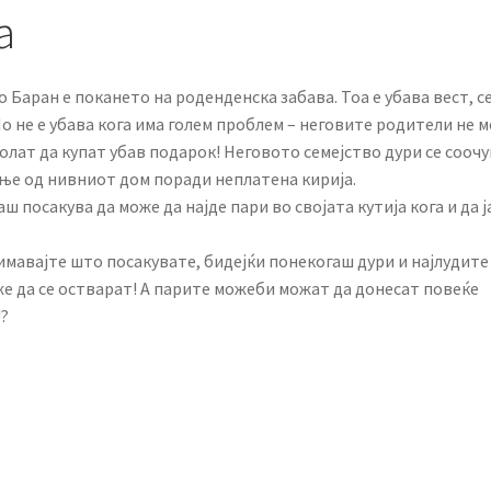
а
 Баран е покането на роденденска забава. Тоа е убава вест, с
Но не е убава кога има голем проблем – неговите родители не 
волат да купат убав подарок! Неговото семејство дури се соочу
ње од нивниот дом поради неплатена кирија.
ш посакува да може да најде пари во својата кутија кога и да ј
имавајте што посакувате, бидејќи понекогаш дури и најлудите
е да се остварат! А парите можеби можат да донесат повеќе
?