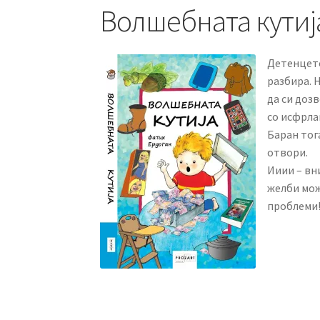
Волшебната кутиј
Детенцето
разбира. 
да си доз
со исфрла
Баран тога
отвори.
Ииии – вн
желби мож
проблеми!