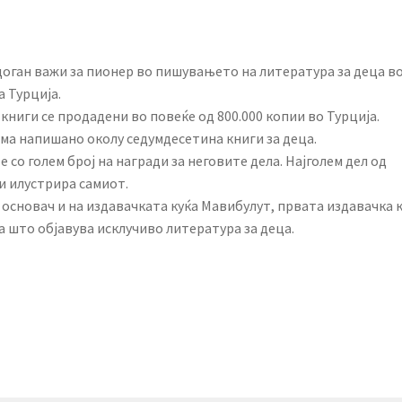
оган важи за пионер во пишувањето на литература за деца в
 Турција.
книги се продадени во повеќе од 800.000 копии во Турција.
ма напишано околу седумдесетина книги за деца.
е со голем број на награди за неговите дела. Најголем дел од
и илустрира самиот.
 основач и на издавачката куќа Мавибулут, првата издавачка 
а што објавува исклучиво литература за деца.