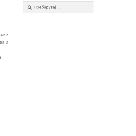
Пребарувај
за:
е
може
ва и
а