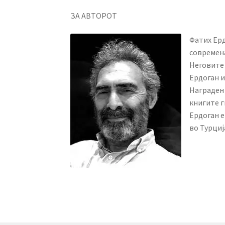
ЗА АВТОРОТ
Фатих Ерд
современа
Неговите 
Ердоган и
Награден 
книгите г
Ердоган е
во Турциј