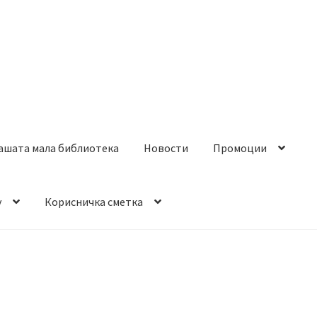
ашата мала библиотека
Новости
Промоции
y
Корисничка сметка